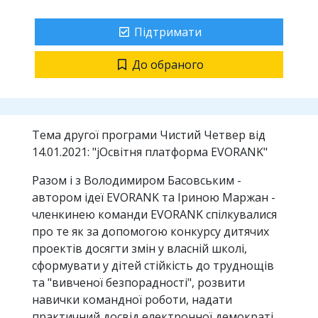
Підтримати
До обраного
Тема другої програми Чистий Четвер від
14.01.2021: "jОсвітня платформа EVORANK"
Разом і з Володимиром Басовським -
автором ідеї EVORANK та Іриною Маржан -
членкинею команди EVORANK спілкувалися
про те як за допомогою конкурсу дитячих
проектів досягти змін у власній школі,
сформувати у дітей стійкість до труднощів
та "вивченої безпорадності", розвити
навички командної роботи, надати
практичний досвід електронної демократі,