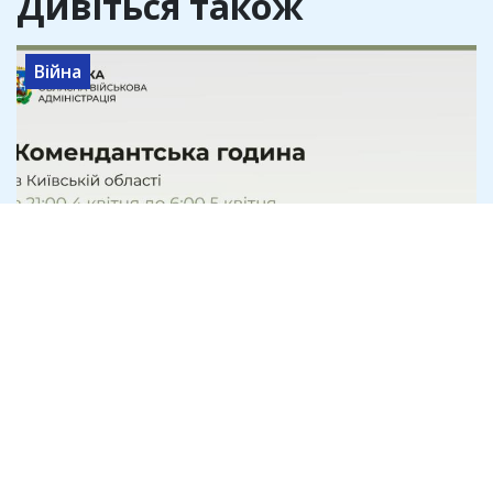
Дивіться також
Війна
Комендантська година у найближчі
дні!
5 квітня 2022