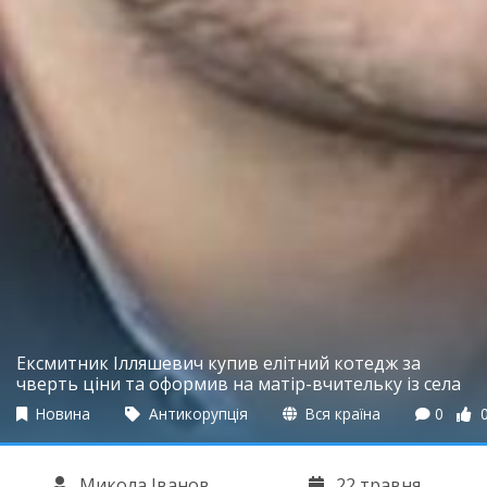
Ексмитник Ілляшевич купив елітний котедж за
чверть ціни та оформив на матір-вчительку із села
Новина
Антикорупція
Вся країна
0
Микола Іванов
22 травня