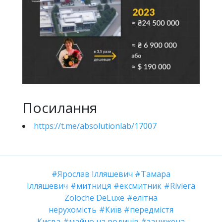
Посилання
https://t.me/absolutionlab/17007
Ярослав Ілляшевич
Тамара
Ілляшевич
митниця
ексмитник
Riviera
Zoloche DeLuxe
елітна
нерухомість
Київ
передмістя
Києва
майно на родичів
занижена