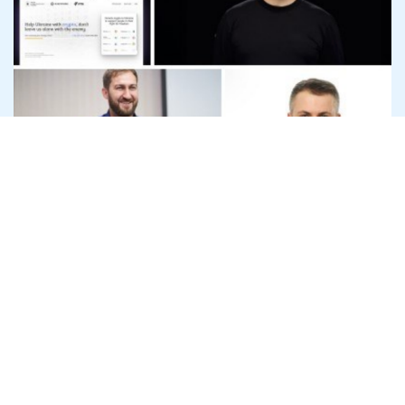
Офіс генпрокурора розслідує
привласнення криптодонатів для ЗСУ
на 45 млн доларів
7 серпня
Антикорупція