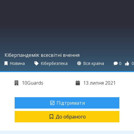
Кіберпандемія: всесвітні вчення
Новина
Кібербезпека
Вся країна
0
0
10Guards
13 липня 2021
Підтримати
До обраного