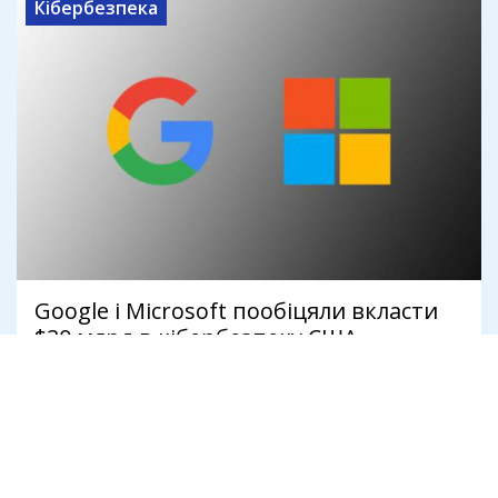
Кібербезпека
Google і Microsoft пообіцяли вкласти
$30 млрд в кібербезпеку США
26 серпня 2021
Кібербезпека