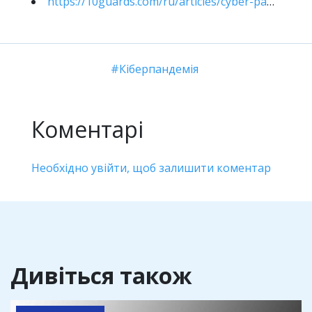
https://10guards.com/ru/articles/cyber-pandemic-worldwide-drill/
Кіберпандемія
Коментарі
Необхідно увійти, щоб залишити коментар
Дивіться також