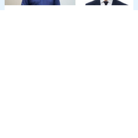
Офіс генпрокурора розслідує
привласнення криптодонатів для ЗСУ
на 45 млн доларів
7 серпня
Антикорупція