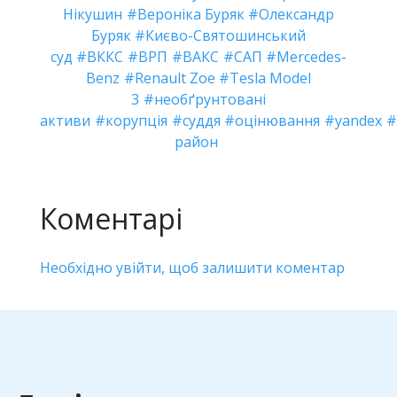
Нікушин
Вероніка Буряк
Олександр
Буряк
Києво-Святошинський
суд
ВККС
ВРП
ВАКС
САП
Mercedes-
Benz
Renault Zoe
Tesla Model
3
необґрунтовані
активи
корупція
суддя
оцінювання
yandex
район
Коментарі
Необхідно увійти, щоб залишити коментар