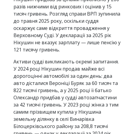
разів нижчими від ринкових і оцінив у 15
тисяч гривень. Розгляд справи ВРП зупинила
до травня 2025 року, оскільки суддя
оскаржує саме відкриття провадження у
Верховному Суді. У декларації за 2025 рік
Нікушин не вказує зарплату — лише пенсію у
121 тисячу гривень.
Активи судді викликають окремі запитання.
У 2024 році Нікушин продав майже всі
дорогоцінні автомобілі за один день: два
авто дісталися Вероніці Буряк за 60 тисяч та
822 тисячі гривень, а у 2025 році її батько
Олександр придбав у судді автозапчастини
за 42 тисячі гривень. У 2023 році жінка з тим
самим прізвищем купила у Нікушина
земельну ділянку в селі Винарівка
Білоцерківського району за 208,8 тисячі
гривень — однак у декларації за 2024 рік