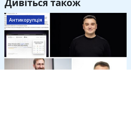
Дивіться також
Антикорупція
Офіс генпрокурора розслідує
привласнення криптодонатів для ЗСУ
на 45 млн доларів
7 серпня