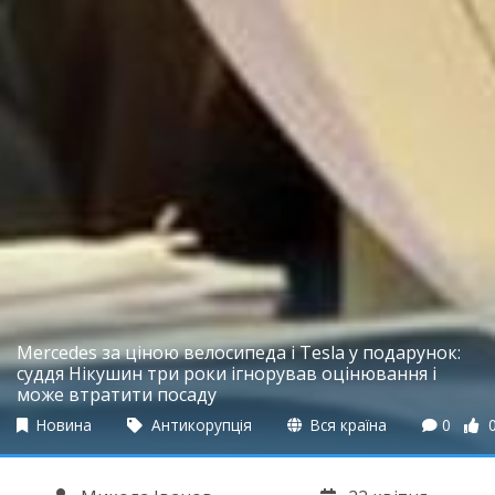
Mercedes за ціною велосипеда і Tesla у подарунок:
суддя Нікушин три роки ігнорував оцінювання і
може втратити посаду
Новина
Антикорупція
Вся країна
0