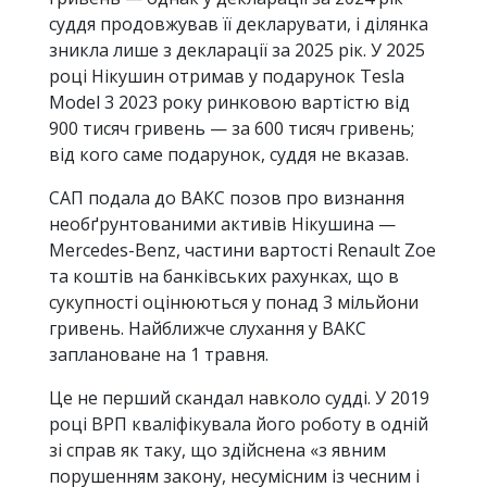
суддя продовжував її декларувати, і ділянка
зникла лише з декларації за 2025 рік. У 2025
році Нікушин отримав у подарунок Tesla
Model 3 2023 року ринковою вартістю від
900 тисяч гривень — за 600 тисяч гривень;
від кого саме подарунок, суддя не вказав.
САП подала до ВАКС позов про визнання
необґрунтованими активів Нікушина —
Mercedes-Benz, частини вартості Renault Zoe
та коштів на банківських рахунках, що в
сукупності оцінюються у понад 3 мільйони
гривень. Найближче слухання у ВАКС
заплановане на 1 травня.
Це не перший скандал навколо судді. У 2019
році ВРП кваліфікувала його роботу в одній
зі справ як таку, що здійснена «з явним
порушенням закону, несумісним із чесним і