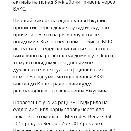
активів на понад 3 мільйони гривень через
ВАКС.
Перший виклик на оцінювання Нікушин
пропустив через декретну відпустку, про
причини неявки на резервну дату не
повідомив. Зв'язатися з ним особисто ВККС
не змогла — суддя користується поштою
виключно на російському домені yandex.ru,
тому всі повідомлення доводилося
дублювати через суд та офіційний сайт
комісії. За підсумками оцінювання ВККС
внесла до Вищої ради правосуддя
рекомендацію про звільнення Нікушина.
Паралельно у 2024 році ВРП відкрила на
суддю дисциплінарну справу через два
люксові автомобілі — Mercedes-Benz G 350
2013 року та Renault Zoе 2017 року, які
Нікушин придбав за цінами приблизно у 200