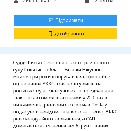
Микола Іванов
22 квітня
Підтримати
До обраного
Суддя Києво-Святошинського районного
суду Київської області Віталій Нікушин
майже три роки ігнорував кваліфікаційне
оцінювання ВККС, має пошту лише на
російському домені yandex.ru, придбав два
люксові автомобілі за цінами у 200 разів
нижчими від ринкових і отримав Tesla у
подарунок невідомо від кого — і тепер ВККС
рекомендує його звільнення, а САП
домагається стягнення необґрунтованих