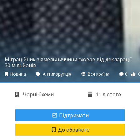
Міграційник з Хмельниччини сховав від декларації
30 мільйонів
Новина
Антикорупція
Вся країна
0
Чорні Схеми
11 лютого
Підтримати
До обраного