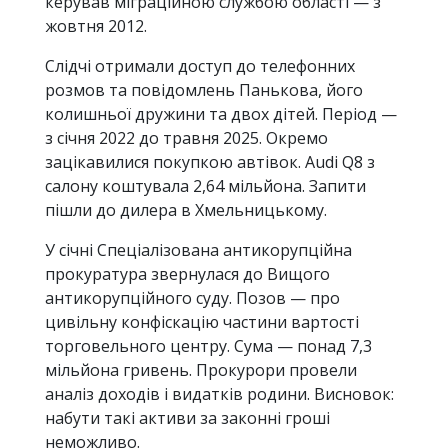
керував міграційною службою області — з
жовтня 2012.
Слідчі отримали доступ до телефонних
розмов та повідомлень Панькова, його
колишньої дружини та двох дітей. Період —
з січня 2022 до травня 2025. Окремо
зацікавилися покупкою автівок. Audi Q8 з
салону коштувала 2,64 мільйона. Запити
пішли до дилера в Хмельницькому.
У січні Спеціалізована антикорупційна
прокуратура звернулася до Вищого
антикорупційного суду. Позов — про
цивільну конфіскацію частини вартості
торговельного центру. Сума — понад 7,3
мільйона гривень. Прокурори провели
аналіз доходів і видатків родини. Висновок:
набути такі активи за законні гроші
неможливо.