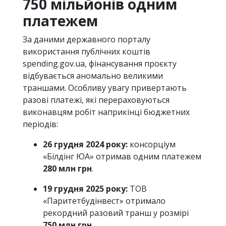
750 мільйонів одним
платежем
За даними державного порталу
використання публічних коштів
spending.gov.ua, фінансування проєкту
відбувається аномально великими
траншами. Особливу увагу привертають
разові платежі, які перераховуються
виконавцям робіт наприкінці бюджетних
періодів:
26 грудня 2024 року:
консорціум
«Білдінг ЮА» отримав одним платежем
280 млн грн
.
19 грудня 2025 року:
ТОВ
«Паритетбудінвест» отримало
рекордний разовий транш у розмірі
750 млн грн
.