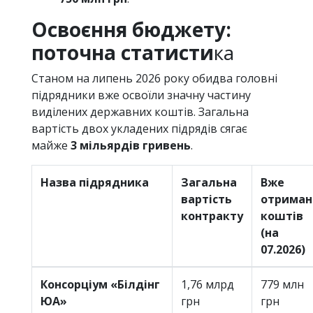
Освоєння бюджету:
поточна статисти
ка
Станом на липень 2026 року обидва головні
підрядники вже освоїли значну частину
виділених державних коштів. Загальна
вартість двох укладених підрядів сягає
майже
3 мільярдів гривень
.
Назва підрядника
Загальна
Вже
вартість
отриман
контракту
коштів
(на
07.2026)
Консорціум «Білдінг
1,76 млрд
779 млн
ЮА»
грн
грн