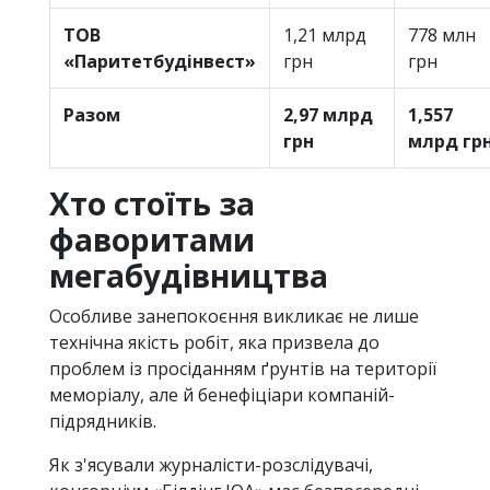
ТОВ
1,21 млрд
778 млн
«Паритетбудінвест»
грн
грн
Разом
2,97 млрд
1,557
грн
млрд гр
Хто стоїть за
фаворитами
мегабудівництва
Особливе занепокоєння викликає не лише
технічна якість робіт, яка призвела до
проблем із просіданням ґрунтів на території
меморіалу, але й бенефіціари компаній-
підрядників.
Як з'ясували журналісти-розслідувачі,