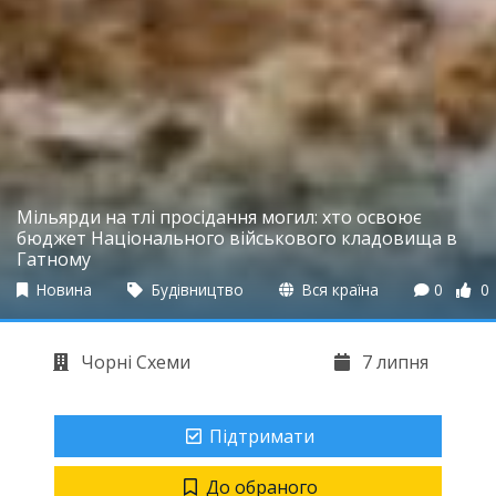
Мільярди на тлі просідання могил: хто освоює
бюджет Національного військового кладовища в
Гатному
Новина
Будівництво
Вся країна
0
0
Чорні Схеми
7 липня
Підтримати
До обраного