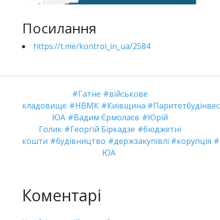
Посилання
https://t.me/kontrol_in_ua/2584
Гатне
військове
кладовище
НВМК
Київщина
Паритетбудінвес
ЮА
Вадим Єрмолаєв
Юрій
Голик
Георгій Біркадзе
бюджетні
кошти
будівництво
держзакупівлі
корупція
ЮА
Коментарі