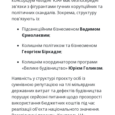
консорціум «Білдінг ЮА» має безпосередні
зв'язки з фігурантами гучних корупційних та
політичних скандалів. Зокрема, структуру
пов'язують із:
Підсанкційним бізнесменом
Вадимом
Єрмолаєвим
;
Колишнім політиком та бізнесменом
Георгієм Біркадзе
;
Колишнім координатором програми
«Велике будівництво»
Юрієм Голиком
.
Наявність у структурі проєкту осіб із
сумнівною репутацією на тлі мільярдних
державних витрат та дефектів будівництва
порушує серйозні питання щодо прозорості
використання бюджетних коштів під час
реалізації об'єкта національного значення.