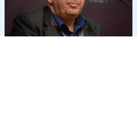
Адвокат Семен Ханін пояснив, як
держава робить викривача корупції
своїм боржником
6 серпня
Антикорупція