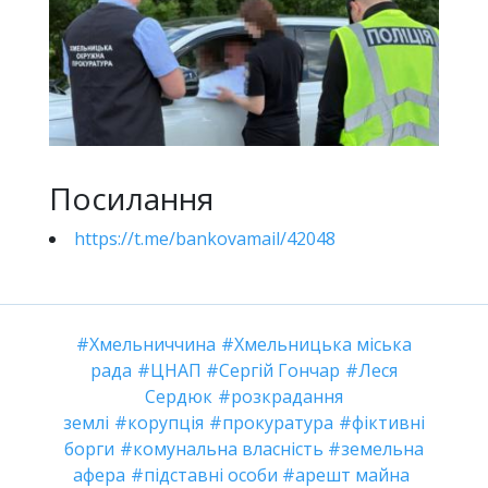
Посилання
https://t.me/bankovamail/42048
Хмельниччина
Хмельницька міська
рада
ЦНАП
Сергій Гончар
Леся
Сердюк
розкрадання
землі
корупція
прокуратура
фіктивні
борги
комунальна власність
земельна
афера
підставні особи
арешт майна