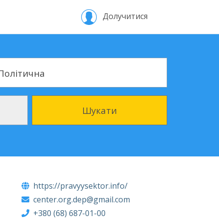
Долучитися
 організації
Політична
Шукати
https://pravyysektor.info/
center.org.dep@gmail.com
+380 (68) 687-01-00