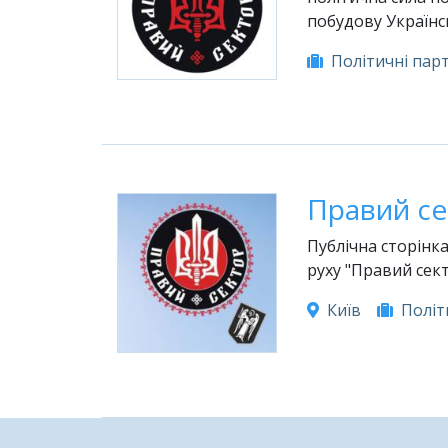
побудову Українс
Політичні парт
Правий се
Публічна сторінк
руху "Правий сект
Київ
Політ