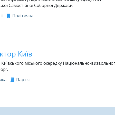
ької Самостійної Соборної Держави.
ії
Політична
ктор Київ
а Київського міського осередку Національно-визвольно
ор".
ика
Партія