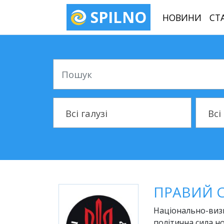
SPILNO
НОВИНИ
СТ
Пошук
Галузь
Місто
Всі галузі
Всі
ПРАВИЙ 
Національно-визв
політична сила но