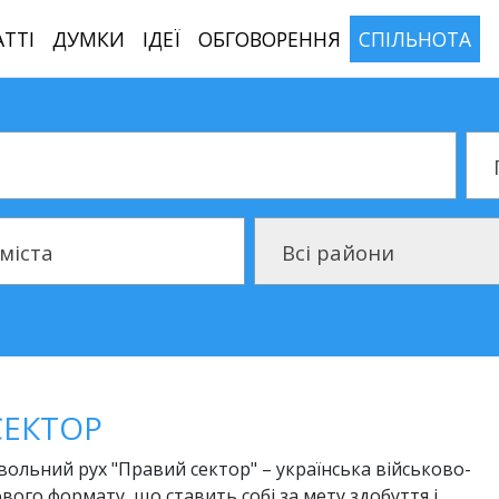
АТТІ
ДУМКИ
ІДЕЇ
ОБГОВОРЕННЯ
СПІЛЬНОТА
Тип
Район
 міста
Всі райони
СЕКТОР
ольний рух "Правий сектор" – українська військово-
вого формату, що ставить собі за мету здобуття і