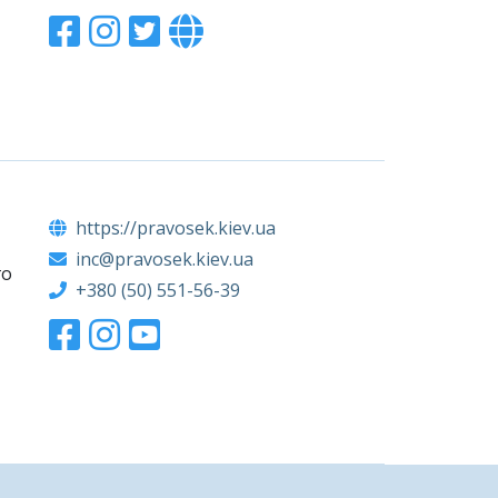
https://pravosek.kiev.ua
inc@pravosek.kiev.ua
го
+380 (50) 551-56-39