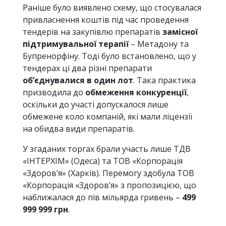
Раніше було виявлено схему, що стосувалася
привласнення коштів під час проведення
тендерів на закупівлю препаратів
замісної
підтримувальної терапії
– Метадону та
Бупренорфіну. Тоді було встановлено, що у
тендерах ці два різні препарати
об’єднувалися в один лот
. Така практика
призводила до
обмеження конкуренції
,
оскільки до участі допускалося лише
обмежене коло компаній, які мали ліцензії
на обидва види препаратів.
У згаданих торгах брали участь лише ТДВ
«ІНТЕРХІМ» (Одеса) та ТОВ «Корпорація
«Здоров’я» (Харків). Перемогу здобула ТОВ
«Корпорація «Здоров’я» з пропозицією, що
наближалася до пів мільярда гривень –
499
999 999 грн
.