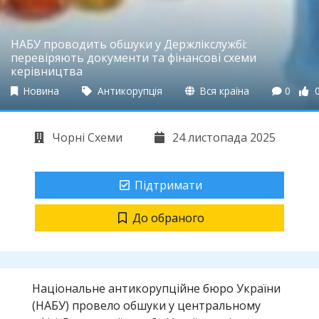
НАБУ проводить обшуки у Держлікслужбі:
перевіряють документи та фінансові схеми
керівництва
Новина
Антикорупція
Вся країна
0
Чорні Схеми
24 листопада 2025
Підтримати
До обраного
Національне антикорупційне бюро України
(НАБУ) провело обшуки у центральному