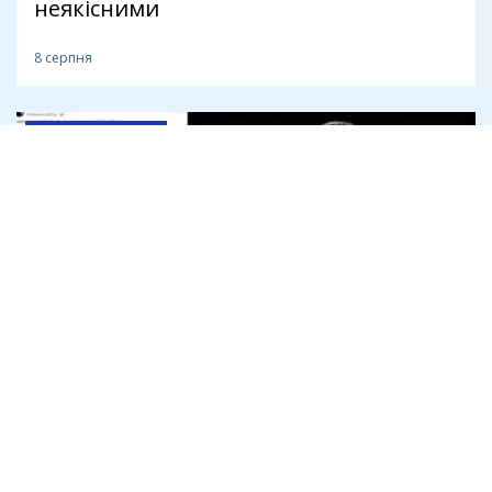
неякісними
8 серпня
Антикорупція
Офіс генпрокурора розслідує
привласнення криптодонатів для ЗСУ
на 45 млн доларів