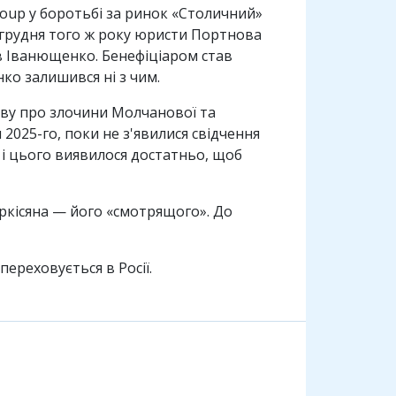
roup у боротьбі за ринок «Столичний»
1 грудня того ж року юристи Портнова
в Іванющенко. Бенефіціаром став
ко залишився ні з чим.
яву про злочини Молчанової та
2025-го, поки не з'явилися свідчення
і цього виявилося достатньо, щоб
ркісяна — його «смотрящого». До
переховується в Росії.