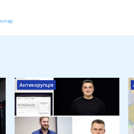
ентар
Антикорупція