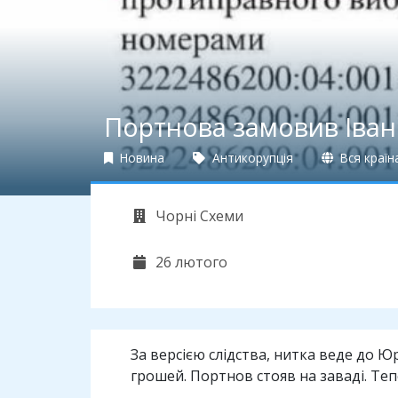
Портнова замовив Іва
Новина
Антикорупція
Вся країн
Чорні Схеми
26 лютого
За версією слідства, нитка веде до Ю
грошей. Портнов стояв на заваді. Те