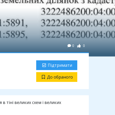
0
0
Підтримати
До обраного
в тіні великих схем і великих