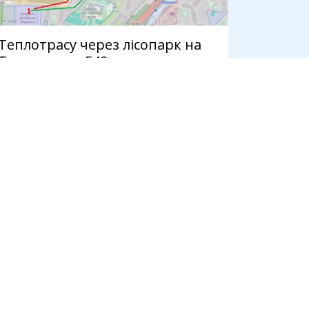
Теплотрасу через лісопарк на
Теремках за 540 млн прокладе
компанія з трьома
працівниками
7 серпня