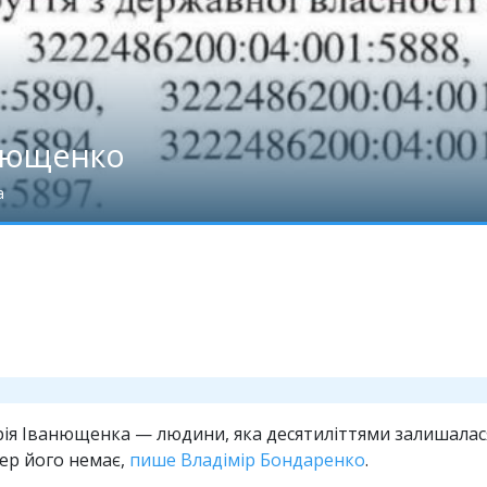
нющенко
а
рія Іванющенка — людини, яка десятиліттями залишалася 
пер його немає,
пише Владімір Бондаренко
.