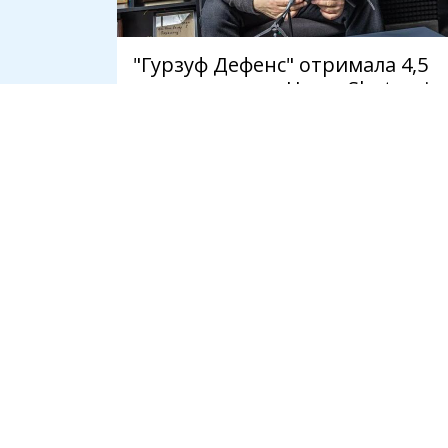
"Гурзуф Дефенс" отримала 4,5
млрд на дрони Heavy Shot, які
слідство називає неякісними
8 серпня
СПІЛЬНОТА
ІНСТРУМЕНТ
Громадськість
Ідеї
Держава
Консультації
Бізнес
Дебати