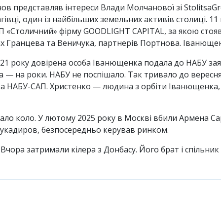
нов представляв інтереси Влади Молчанової зі StolitsaG
гівці, один із найбільших земельних активів столиці. 1
СП «Столичний» фірму GOODLIGHT CAPITAL, за якою стоя
х Гранцева та Веничука, партнерів Портнова. Іванющен
2021 року довірена особа Іванющенка подала до НАБУ за
 — на роки. НАБУ не поспішало. Так тривало до вересня 
а НАБУ-САП. Христенко — людина з орбіти Іванющенка, 
ло коло. У лютому 2025 року в Москві вбили Армена Са
дукадиров, безпосередньо керував ринком.
Вчора затримали кілера з Донбасу. Його брат і спільник 