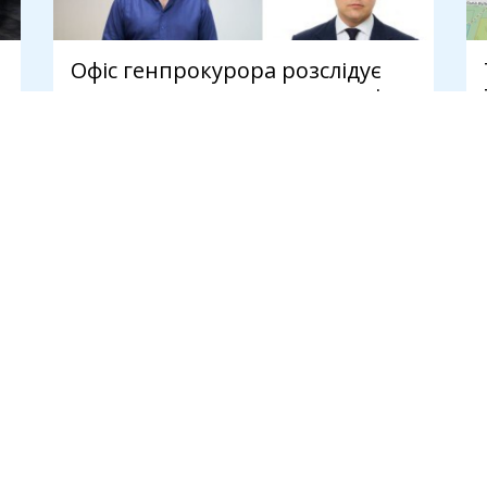
Офіс генпрокурора розслідує
привласнення криптодонатів
для ЗСУ на 45 млн доларів
7 серпня
И
ПУБЛІКАЦІЇ
Новини
Думки
Інтерв'ю