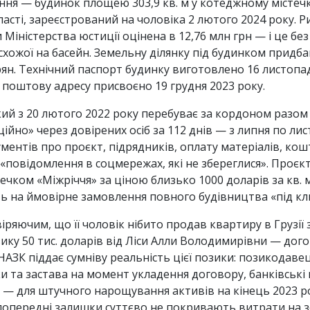
ння — будинок площею 303,9 кв. м у котеджному містечку
асті, зареєстрований на чоловіка 2 лютого 2024 року. Р
Міністерства юстиції оцінена в 12,76 млн грн — і це бе
схожої на басейн. Земельну ділянку під будинком придбан
н. Технічний паспорт будинку виготовлено 16 листопад
 поштову адресу присвоєно 19 грудня 2023 року.
ий з 20 лютого 2022 року перебуває за кордоном разом і
ційно» через довірених осіб за 112 днів — з липня по ли
ментів про проєкт, підрядників, оплату матеріалів, кош
«повідомлення в соцмережах, які не збереглися». Проєк
ком «Міжріччя» за ціною близько 1000 доларів за кв. м
ть на ймовірне замовлення повного будівництва «під кл
чим, що її чоловік нібито продав квартиру в Грузії за 8
у 50 тис. доларів від Ліси Алли Володимирівни — догов
НАЗК піддає сумніву реальність цієї позики: позикодавец
отки та застава на момент укладення договору, банківськ
й — для штучного нарощування активів на кінець 2023 р
 попередні залишки суттєво не покривають витрати на з