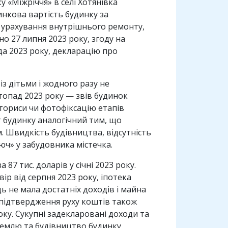
 «Міжріччя» в селі Хотянівка
инкова вартість будинку за
з урахування внутрішнього ремонту,
о 27 липня 2023 року, згоду на
а 2023 року, декларацію про
з дітьми і жодного разу не
стопад 2023 року — звів будинок
ториси чи фотофіксацію етапів
т будинку аналогічний тим, що
. Швидкість будівництва, відсутність
юч» у забудовника містечка.
7 тис. доларів у січні 2023 року.
ір від серпня 2023 року, іпотека
ь не мала достатніх доходів і майна
і підтвердження руху коштів також
оку. Сукупні задекларовані доходи та
емлю та будівництво будинку.