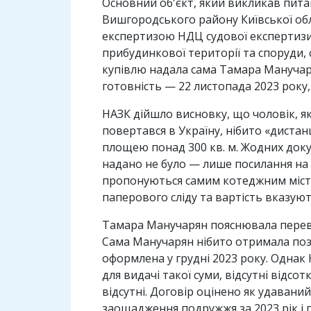
Основний об'єкт, який викликав пита
Вишгородського району Київської обл
експертизою НДЦ судової експертизи 
прибудинкової території та споруди, 
купівлю надала сама Тамара Манучаря
готовність — 22 листопада 2023 року,
НАЗК дійшло висновку, що чоловік, як
повертався в Україну, нібито «дистан
площею понад 300 кв. м. Жодних доку
надано не було — лише посилання на 
пропонуються самим котеджним містеч
паперового сліду та вартість вказую
Тамара Манучарян пояснювала перевіряю
Сама Манучарян нібито отримала позик
оформлена у грудні 2023 року. Однак 
для видачі такої суми, відсутні відс
відсутні. Договір оцінено як удавани
заощадження подружжя за 2023 рік і