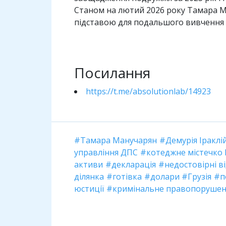
Станом на лютий 2026 року Тамара Ма
підставою для подальшого вивчення
Посилання
https://t.me/absolutionlab/14923
Тамара Манучарян
Демурія Іракл
управління ДПС
котеджне містечко 
активи
декларація
недостовірні в
ділянка
готівка
долари
Грузія
п
юстиції
кримінальне правопоруше