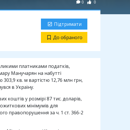
0
0
Підтримати
До обраного
еликими платниками податків,
мару Манучарян на набутті
03,9 кв. м вартістю 12,76 млн грн,
увся в Україну.
х коштів у розмірі 87 тис. доларів,
рожиткових мінімумів для
го правопорушення за ч. 1 ст. 366-2