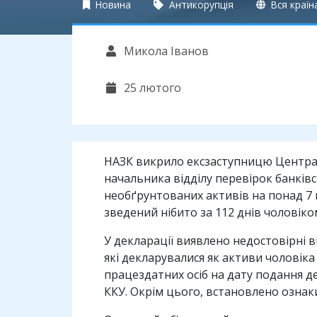
Новина
Антикорупція
Вся країн
Микола Іванов
25 лютого
НАЗК викрило ексзаступницю Централ
начальника відділу перевірок банків
необґрунтованих активів на понад 7 
зведений нібито за 112 днів чоловіко
У декларації виявлено недостовірні в
які декларувалися як активи чоловік
працездатних осіб на дату подання де
ККУ. Окрім цього, встановлено ознаки