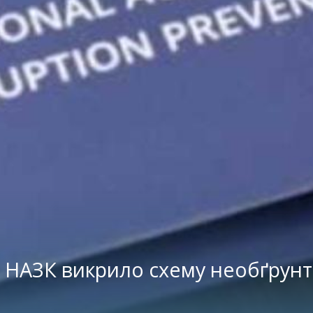
»: НАЗК викрило схему необґрун