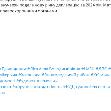
нучарян подала нову річну декларацію за 2024 рік. Ма
 правоохоронними органами.
ій Едвардович
Ліса Алла Володимирівна
НАЗК
ДПС
Міжріччя
Хотянівка
Вишгородський район
Київська
ідомості
будинок
земельна
озика
корупція
податківець
НДЦ судової експерти
ння