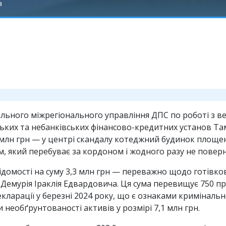
а
ьного міжрегіонального управління ДПС по роботі з в
ських та небанківських фінансово-кредитних установ Та
млн грн — у центрі скандалу котеджний будинок площею 3
м, який перебуває за кордоном і жодного разу не поверн
ідомості на суму 3,3 млн грн — переважно щодо готівкови
а Демурія Іраклія Едвардовича. Ця сума перевищує 750 п
кларації у березні 2024 року, що є ознаками кримінально
 необґрунтованості активів у розмірі 7,1 млн грн.