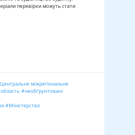
теріали перевірки можуть стати
Центральне міжрегіональне
 область
необґрунтовані
зи
Міністерство