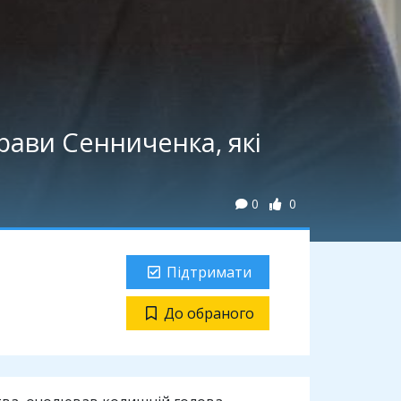
рави Сенниченка, які
0
0
Підтримати
До обраного