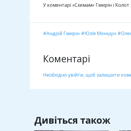
У коментарі «Схемам» Гмирін і Колот 
Андрій Гмирін
Юлія Меншун
Оле
Коментарі
Необхідно увійти, щоб залишити ком
Дивіться також