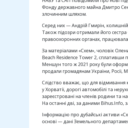
НАБУ та САП повідомили про нові підо
Фонду державного майна Дмитро Сенн
злочинним шляхом.
Серед них — Андрій Гмирін, колишні
Також підозри отримали його сестра 
правоохоронних органах, працювала 
За матеріалами «Схем», чоловік Олени
Beach Residence Tower 2, сплативши п
Меншун того ж 2021 року були оформл
продали громадянам України, Росії, М
Слідство вважає, що для відмивання 
у Хорватії, дорогі автомобілі та неру
зареєстровані на членів родини та наб
На останні дві, за даними Bihus.Info, 
Інформацію про дубайські активи «Сх
основі — дані Земельного департаме