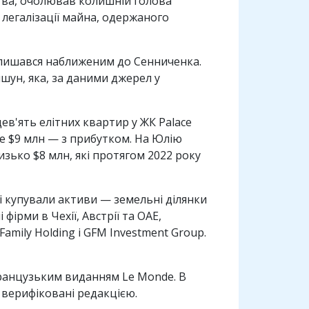
дства, очолював колишній голова
легалізації майна, одержаного
алишався наближеним до Сенниченка.
шун, яка, за даними джерел у
ев'ять елітних квартир у ЖК Palace
же $9 млн — з прибутком. На Юлію
зько $8 млн, які протягом 2022 року
і купували активи — земельні ділянки
фірми в Чехії, Австрії та ОАЕ,
Family Holding і GFM Investment Group.
французьким виданням Le Monde. В
верифіковані редакцією.