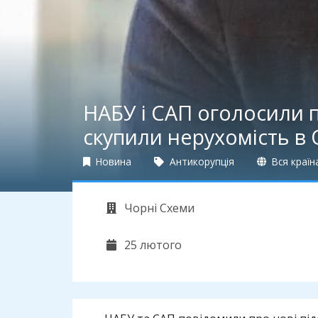
НАБУ і САП оголосили 
скупили нерухомість в 
Новина
Антикорупція
Вся країн
Чорні Схеми
25 лютого