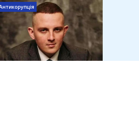
Антикорупція
Засуджений за хабар адвокат
Олексій Носов виїхав за кордон
ще до вироку ВАКС
4 серпня