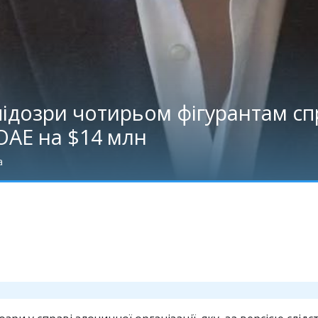
підозри чотирьом фігурантам сп
ОАЕ на $14 млн
а