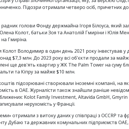
зри у справі злочинної організації, яку, за версією слі
иченко. Підозри отримали четверо осіб, причетних до 
й радник голови Фонду держмайна Ігоря Білоуса, який з
Олена Колот, батьки Зоя та Анатолій Гмиріни і Юлія Мен
на Гмиріна.
 Колот Володимир в один день 2021 року інвестував у д
онад $7,3 млн. До 2023 року всі об'єкти продали за май
ені ще дев'ять квартир у ЖК The Palm Tower на суму бли
альти та Кіпру за майже $10 млн.
коштів підозрювані створювали іноземні компанії, на як
хомість в ОАЕ. Журналісти також знайшли раніше невідомі 
лижених: Kolot Family Investment, Altavida GmbH, Gmyrin 
записували нерухомість у Франції.
еми» отримали з витоку даних у співпраці з OCCRP та 
нту Дубаю та державних комунальних підприємств ОАЕ, 