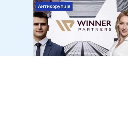
Антикорупція
Адвокат Сергій Литвиненко
фігурує у звинуваченнях про
агентуру і конвеєр банкрутств
5 серпня