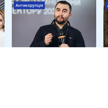
Антикорупція
Арсен Жумаділов досі очолює
АОЗ, де прострочена дебіторка
зросла втричі до 46 млрд
4 серпня