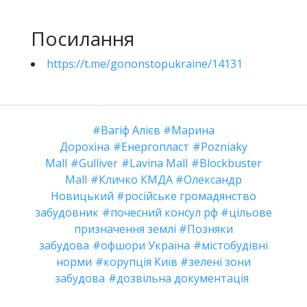
Посилання
https://t.me/gononstopukraine/14131
Вагіф Алієв
Марина
Дорохіна
Енергопласт
Pozniaky
Mall
Gulliver
Lavina Mall
Blockbuster
Mall
Кличко КМДА
Олександр
Новицький
російське громадянство
забудовник
почесний консул рф
цільове
призначення землі
Позняки
забудова
офшори Україна
містобудівні
норми
корупція Київ
зелені зони
забудова
дозвільна документація