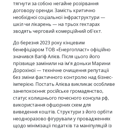
тягнути за собою негайне розірвання
договору оренди. Замість критично
необхідної соціальної інфраструктури —
шкіл чи лікарень — на трьох гектарах
зводять черговий комерційний об'єкт.
До березня 2023 року кінцевим
бенефіціаром ТОВ «Енергопласт» офіційно
значився Вагіф Алієв. Після цього його
прізвище замінили на ім'я доньки Марини
Дорохіної — технічне очищення репутації
без зміни фактичного контролю над бізнес-
імперією. Постать Алієва викликає особливе
занепокоєння: російське громадянство,
статус колишнього почесного консула рф,
використання офшорних схем для
виведення коштів. Структури з його орбіти
неодноразово фігурували у провадженнях
щодо мінімізації податків та маніпуляцій із