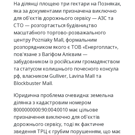
На ділянці площею три гектари на Позняках,
яка за документами призначена виключно
для об'єктів дорожнього сервісу — АЗС та
СТО — розгортається будівництво
масштабного торгово-розважального
центру Pozniaky Mall, формальним
розпорядником якого є ТОВ «Енергопласт»,
пов'язане з Вагіфом Алієвим —
забудовником із російським громадянством
та статусом колишнього почесного консула
рф, власником Gulliver, Lavina Mall та
Blockbuster Mall.
Юридична проблема очевидна: земельна
ділянка з кадастровим номером
8000000000:90:004:0010 має цільове
призначення виключно для об'єктів
дорожнього сервісу, тоді як фактичне
зведення ТРЦ є грубим порушенням, що має