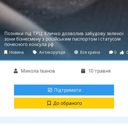
Позняки під ТРЦ: Кличко дозволив забудову зеленої
зони бізнесмену з російським паспортом і статусом
почесного консула рф
Новина
Антикорупція
Вся країна
0
Микола Іванов
10 травня
Підтримати
До обраного