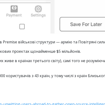
в Premise військові структури — армію та Повітряні сил
ськових проектах щонайменше $5 мільйонів.
их живе в країнах третього світу), самі того не розумі
000 користувачів з 43 країн, у тому числі з країн Близьк
aps-unwitting-users-abroad-to-gather-open-source-intellig