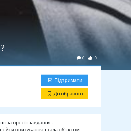
и?
0
0
Підтримати
До обраного
і за прості завдання -
ройти опитування, стала об'єктом