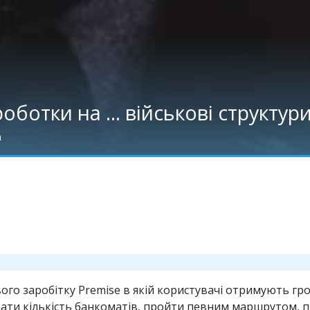
ботки на ... військові структур
а
го заробітку Premise в якій користувачі отримують грош
ати кількість банкоматів, пройти певним маршрутом, п