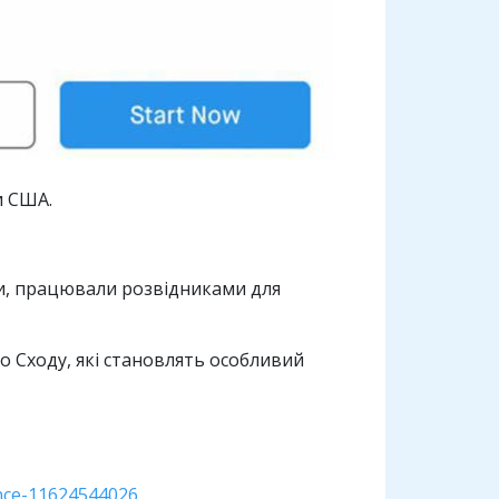
и США.
ючи, працювали розвідниками для
ого Сходу, які становлять особливий
ence-11624544026