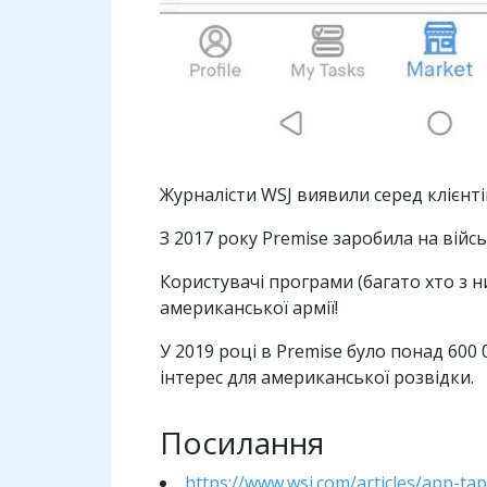
Журналісти WSJ виявили серед клієнті
З 2017 року Premise заробила на вій
Користувачі програми (багато хто з н
американської армії!
У 2019 році в Premise було понад 600 
інтерес для американської розвідки.
Посилання
https://www.wsj.com/articles/app-t