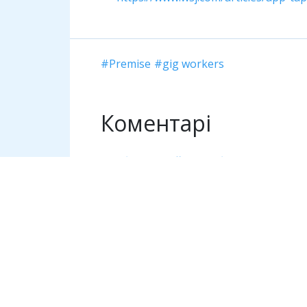
Premise
gig workers
Коментарі
Необхідно увійти, щоб залишити ком
Дивіться також