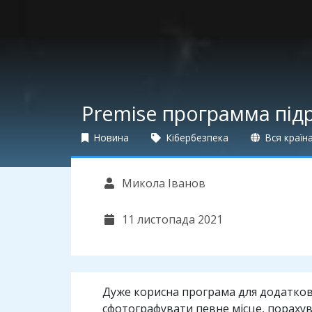
Premise программа підро
Новина
Кібербезпека
Вся країн
Микола Іванов
11 листопада 2021
Дуже корисна програма для додатково
сфотографувати певне місце, порахув