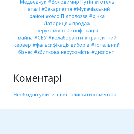
Медведчук
Володимир Путін
готель
Наталі
Закарпаття
Мукачівський
район
село Підполоззя
річка
Латориця
продаж
нерухомості
конфіскація
майна
СБУ
колаборанти
транзитний
сервер
фальсифікація виборів
готельний
бізнес
збиткова нерухомість
дисконт
Коментарі
Необхідно увійти, щоб залишити коментар