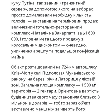
куму Путіна, так званий «транзитний
сервер», за допомогою якого на виборах
просто домалювали необхідну кількість
голосів, — виставив на терміновий продаж
величезний готельно-ресторанний
комплекс «Наталі» на Закарпатті за $1 600
000, і головна мета цього продажу з
колосальним дисконтом — очевидно,
уникнення арешту та подальшої конфіскації
майна.
Об'єкт розташований на 724 км автошляху
Київ–Чоп у селі Підполоззя Мукачівського
району, на березі річки Латориця у лісовій
зоні. Загальна площа комплексу — 1 500 м²,
територія — 2 гектари. Орієнтовна вартість
будівництва свого часу становила близько 8
мільйонів доларів — тобто зараз об'єкт
виставлено менш ніж за чверть його