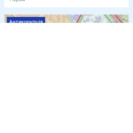
Антикорупція
Теплотрасу через лісопарк на
Теремках за 540 млн прокладе
компанія з трьома працівниками
7 серпня