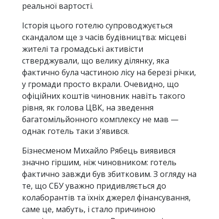
реальної вартості.
Історія цього готелю супроводжується
скандалом ще з часів будівництва: місцеві
жителі та громадські активісти
стверджували, що велику ділянку, яка
фактично була частиною лісу на березі річки,
у громади просто вкрали. Очевидно, що
офіційних коштів чиновник навіть такого
рівня, як голова ЦВК, на зведення
багатомільйонного комплексу не мав —
однак готель таки з'явився.
Бізнесменом Михайло Рябець виявився
значно гіршим, ніж чиновником: готель
фактично завжди був збитковим. З огляду на
те, що СБУ уважно придивляється до
колаборантів та їхніх джерел фінансування,
саме це, мабуть, і стало причиною