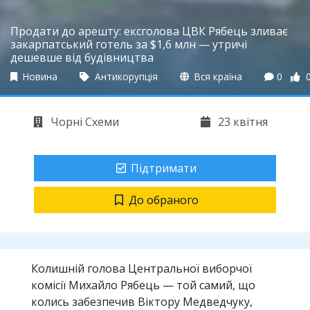
Продати до арешту: ексголова ЦВК Рябець зливає
закарпатський готель за $1,6 млн — утричі
дешевше від будівництва
Новина
Антикорупція
Вся країна
0
Чорні Схеми
23 квітня
Підтримати
До обраного
Колишній голова Центральної виборчої
комісії Михайло Рябець — той самий, що
колись забезпечив Віктору Медведчуку,