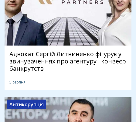
Адвокат Сергій Литвиненко фігурує у
звинуваченнях про агентуру і конвеєр
банкрутств
5 серпня
Антикорупція