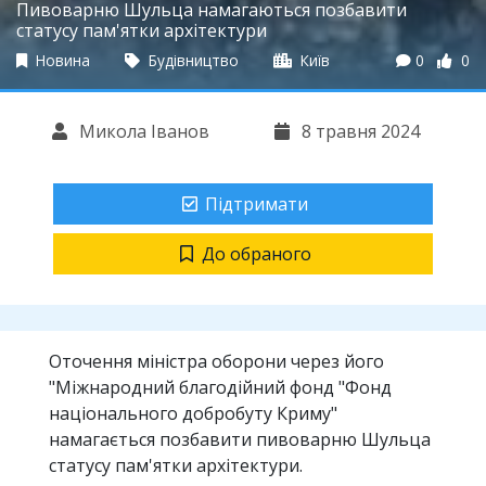
Пивоварню Шульца намагаються позбавити
статусу пам'ятки архітектури
Новина
Будівництво
Київ
0
0
Микола Іванов
8 травня 2024
Підтримати
До обраного
Оточення міністра оборони через його
"Міжнародний благодійний фонд "Фонд
національного добробуту Криму"
намагається позбавити пивоварню Шульца
статусу пам'ятки архітектури.