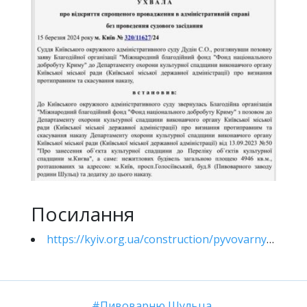
Посилання
https://kyiv.org.ua/construction/pyvovarnyu-shultsa-namahayutsya-pozbavyty-statusu-pamyatky-arkhitektury
Пивоварню Шульца