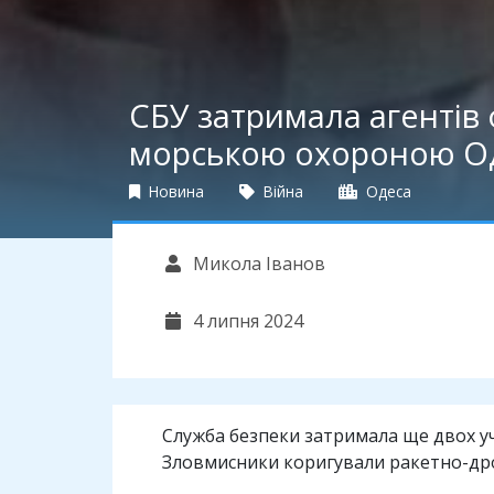
СБУ затримала агентів 
морською охороною 
Новина
Війна
Одеса
Микола Іванов
4 липня 2024
Служба безпеки затримала ще двох уча
Зловмисники коригували ракетно-дрон