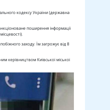
інального кодексу України (державна
несанкціоноване поширення інформації
місцевості).
обіжного заходу. Їм загрожує від 8
ьним керівництвом Київської міської