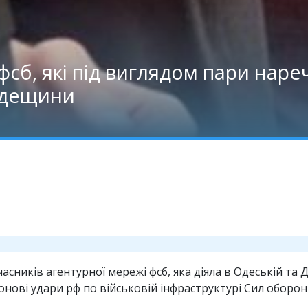
фсб, які під виглядом пари нар
Одещини
сників агентурної мережі фсб, яка діяла в Одеській та 
ові удари рф по військовій інфраструктурі Сил оборон