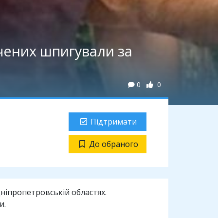
ечених шпигували за
0
0
Підтримати
До обраного
Дніпропетровській областях.
и.