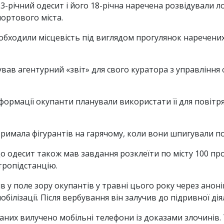
3-річний одесит і його 18-річна наречена розвідували л
ортового міста.
обходили місцевість під виглядом прогулянок наречених
вав агентурний «звіт» для свого куратора з управління 
формації окупанти планували використати її для повітря
тримала фігурантів на гарячому, коли вони шпигували по
що одесит також мав завдання розклеїти по місту 100 п
ктропідстанцію.
 у поле зору окупантів у травні цього року через аноні
ілізації. Після вербування він залучив до підривної дія
аних вилучено мобільні телефони із доказами злочинів.