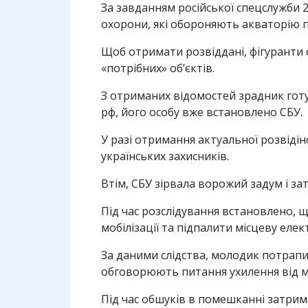
За завданням російської спецслужби 2
охорони, які обороняють акваторію п
Щоб отримати розвіддані, фігуранти 
«потрібних» об’єктів.
З отриманих відомостей зрадник готу
рф, його особу вже встановлено СБУ.
У разі отримання актуальної розвідін
українських захисників.
Втім, СБУ зірвала ворожий задум і за
Під час розслідування встановлено, 
мобілізації та підпалити місцеву еле
За даними слідства, молодик потрапив
обговорюють питання ухилення від моб
Під час обшуків в помешканні затрим