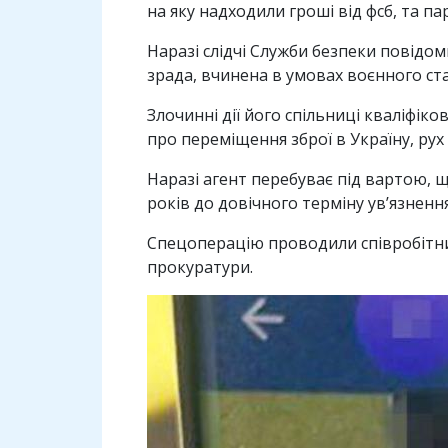
на яку надходили гроші від фсб, та па
Наразі слідчі Служби безпеки повідом
зрада, вчинена в умовах воєнного ста
Злочинні дії його спільниці кваліфік
про переміщення зброї в Україну, рух 
Наразі агент перебуває під вартою, щ
років до довічного терміну ув’язнення
Спецоперацію проводили співробітники
прокуратури.