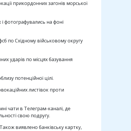
окації прикордонних загонів морської
 і фотографувались на фоні
фсб по Східному військовому округу
них ударів по місцях базування
близу потенційної цілі.
ровокаційних листівок проти
мні чати в Телеграм-каналі, де
льності свою подругу.
 Також виявлено банківську картку,