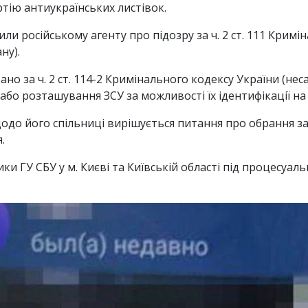
ртію антиукраїнських листівок.
или російському агенту про підозру за ч. 2 ст. 111 Крим
ну).
овано за ч. 2 ст. 114-2 Кримінального кодексу України (
або розташування ЗСУ за можливості їх ідентифікації на 
одо його спільниці вирішується питання про обрання зап
.
 ГУ СБУ у м. Києві та Київській області під процесуал