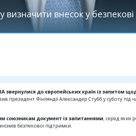
визначити внесок у безпекові г
А звернулися до європейських країн із запитом щод
явив президент Фінляндії Александер Стубб у суботу під 
им союзникам документ із запитаннями
, серед яких
анізмів безпекової підтримки.