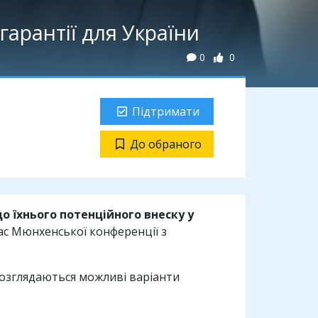
арантії для України
0
0
Підтримати
До обраного
о їхнього потенційного внеску у
час Мюнхенської конференції з
 розглядаються можливі варіанти