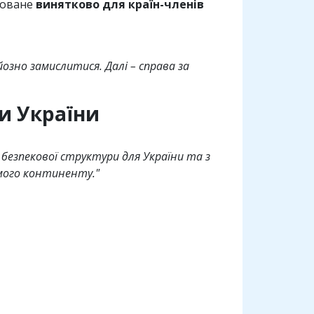
ямоване
винятково для країн-членів
озно замислитися. Далі – справа за
ки України
 безпекової структури для України та з
амого континенту."