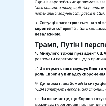
Один із європейських дипломатів заз
"Ідея полягає в тому, щоб з’ясувати, 
потенційної залученості разом із США.
🔹
Ситуація загострюється на тлі 
європейської армії
. За його словами
незалежною
.
Трамп, Путін і перс
📞
Минулого тижня президент США
розпочати переговори щодо припине
📌
Ця перспектива змушує Київ та 
роль Європи у випадку скорочення
💬
Дипломат, знайомий із ситуаціє
"США запитують європейські столиці, с
👉
Чи означає це, що Європа готуєт
можливих переговорів про припинення