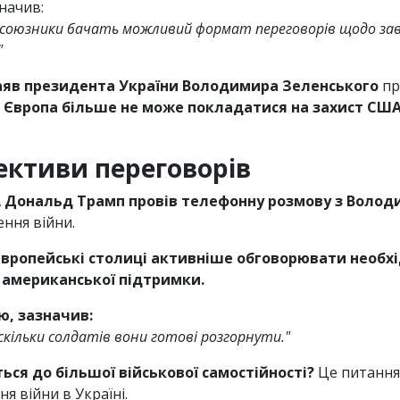
начив:
як союзники бачать можливий формат переговорів щодо зав
"
заяв президента України Володимира Зеленського
пр
,
Європа більше не може покладатися на захист США 
пективи переговорів
 Дональд Трамп провів телефонну розмову з Волод
ння війни.
європейські столиці активніше обговорювати необхі
 американської підтримки.
ю, зазначив:
кільки солдатів вони готові розгорнути."
ься до більшої військової самостійності?
Це питання
 війни в Україні.