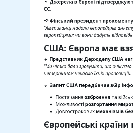
🔹
Джерела в Європі підтверджую
ЄС
.
📢
Фінський президент прокоменту
"Американці надали європейцям анкету
європейцями: чи вони дадуть відповідь
США: Європа має взя
🔸
Представник Держдепу США наг
"Ми чітко дали зрозуміти, що очікуємо
нетерпінням чекаємо їхніх пропозицій.
🔹
Запит США передбачає збір інфо
Постачання
озброєння
та військ
Можливості
розгортання мирот
Довгострокових
механізмів бе
Європейські країни 