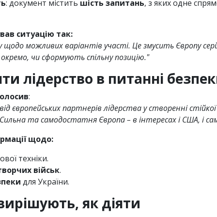
ть
: документ містить
шість запитань
, з яких одне спр
вав ситуацію так:
 щодо можливих варіантів участі. Це змусить Європу серй
 окремо, чи сформують спільну позицію."
ти лідерство в питанні безпе
олосив
:
 від європейських партнерів лідерства у створенні стійкої
 Сильна та самодостатня Європа – в інтересах і США, і с
рмації щодо:
ової техніки.
ворчих військ
.
зпеки
для України.
вирішують, як діяти