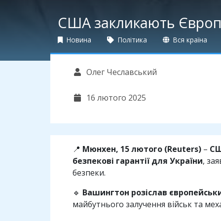
США закликають Європу 
Новина
Політика
Вся країна
Олег Чеславський
16 лютого 2025
📍
Мюнхен, 15 лютого (Reuters)
–
СШ
безпекові гарантії для України
, за
безпеки.
🔹
Вашингтон розіслав європейськ
майбутнього залучення військ та мех