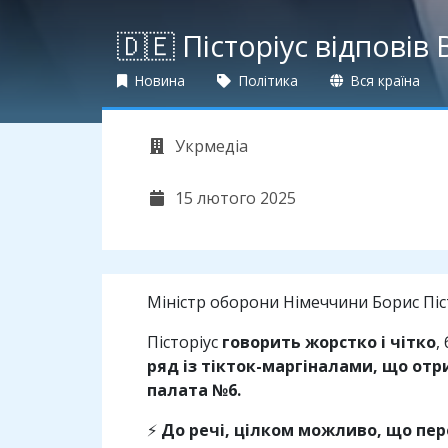
🇩🇪 Пісторіус відповів
Новина
Політика
Вся країна
Укрмедіа
15 лютого 2025
Міністр оборони Німеччини Борис Піс
Пісторіус
говорить жорстко і чітко
,
ряд із тікток-маргіналами, що отр
палата №6.
⚡
До речі, цілком можливо, що пе