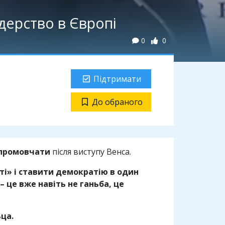
ідерство в Європі
0
0
Підтримати
До обраного
 промовчати
після виступу Венса.
ті» і ставити демократію в один
 це вже навіть не ганьба, це
ца.