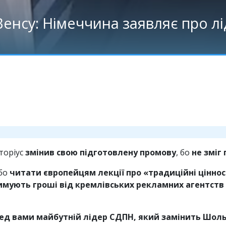
 Венсу: Німеччина заявляє про л
торіус
змінив свою підготовлену промову
, бо
не зміг
 бо
читати європейцям лекції про «традиційні ціннос
имують гроші від кремлівських рекламних агентств –
ред вами майбутній лідер СДПН, який замінить Шоль