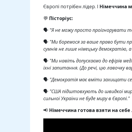
Європі потрібен лідер. І
Німеччина м
💬
Пісторіус:
🗣️
"Я не можу просто проігнорувати т
🗣️
"Ми боремося за ваше право бути про
сумнів не лише німецьку демократію, а 
🗣️
"Ми навіть допускаємо до ефірів ме
їхні запитання. (До речі, цю лавочку в
🗣️
"Демократія має вміти захищати себе
🗣️
"США підштовхують до швидкої мирно
сильної України не буде миру в Європі."
📢
Німеччина готова взяти на себе 