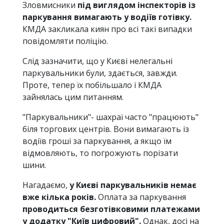
Зловмисники
під виглядом інспекторів із
паркування вимагають у водіїв готівку.
КМДА закликала киян про всі такі випадки
повідомляти поліцію.
Слід зазначити, що у Києві нелегальні
паркувальники були, здається, завжди.
Проте, тепер їх побільшало і КМДА
зайнялась цим питанням.
"Паркувальники"- шахраї часто "працюють"
біля торгових центрів. Вони вимагають із
водіїв гроші за паркування, а якщо їм
відмовляють, то погрожують порізати
шини.
Нагадаємо,
у Києві паркувальників немає
вже кілька років.
Оплата за паркування
проводиться безготівковими платежами
у додатку "Київ цифровий".
Однак, досі на