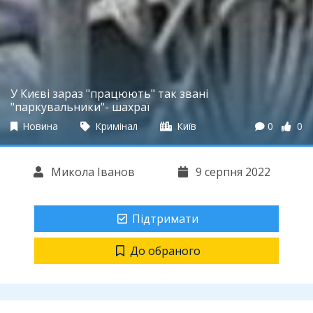
У Києві зараз "працюють" так звані
"паркувальники"- шахраї
Новина
Кримінал
Київ
0
0
Микола Іванов
9 серпня 2022
Підтримати
До обраного