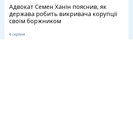
Адвокат Семен Ханін пояснив, як
держава робить викривача корупції
своїм боржником
6 серпня
Антикорупція