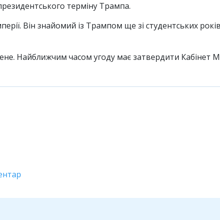
президентського терміну Трампа.
перії. Він знайомий із Трампом ще зі студентських рокі
не. Найближчим часом угоду має затвердити Кабінет Мін
ентар