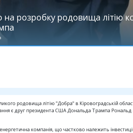
 на розробку родовища літію к
ампа
а
ликого родовища літію "Добра" в Кіровоградській облас
днання є друг президента США Дональда Трампа Рональд
енергетична компанія, що частково належить інвестиці