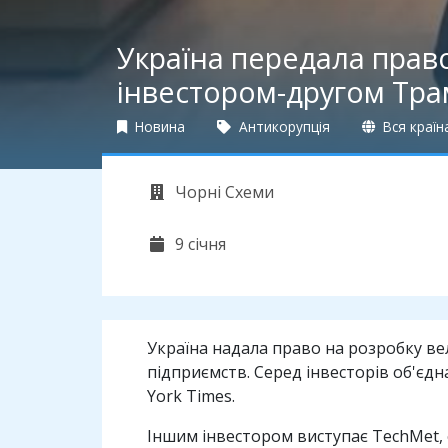
Україна передала право
інвестором-другом Тр
Новина
Антикорупція
Вся країн
Чорні Схеми
9 січня
Україна надала право на розробку ве
підприємств. Серед інвесторів об'є
York Times.
Іншим інвестором виступає TechMet, 