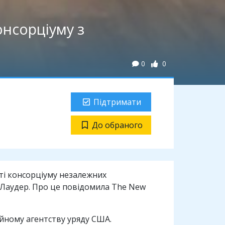
онсорціуму з
0
0
Підтримати
До обраного
ті консорціуму незалежних
 Лаудер. Про це повідомила The New
йному агентству уряду США.