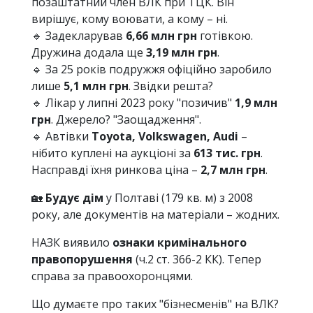
позаштатний член ВЛК при ТЦК. Він
вирішує, кому воювати, а кому – ні.
🔹 Задекларував
6,66 млн грн
готівкою.
Дружина додала ще
3,19 млн грн
.
🔹 За 25 років подружжя офіційно заробило
лише
5,1 млн грн
. Звідки решта?
🔹 Лікар у липні 2023 року "позичив"
1,9 млн
грн
. Джерело? "Заощадження".
🔹 Автівки
Toyota, Volkswagen, Audi
–
нібито куплені на аукціоні за
613 тис. грн
.
Насправді їхня ринкова ціна –
2,7 млн грн
.
🏡
Будує дім
у Полтаві (179 кв. м) з 2008
року, але документів на матеріали – жодних.
НАЗК виявило
ознаки кримінального
правопорушення
(ч.2 ст. 366-2 КК). Тепер
справа за правоохоронцями.
Що думаєте про таких "бізнесменів" на ВЛК?