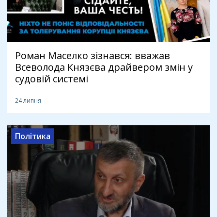
Роман Маселко зізнався: вважав
Всеволода Князєва драйвером змін у
судовій системі
24 липня
Політика