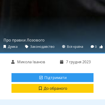
Про правки Лозового
Думка
Законодавство
Вся країна
0
Микола Іванов
7 грудня 2023
Підтримати
До обраного