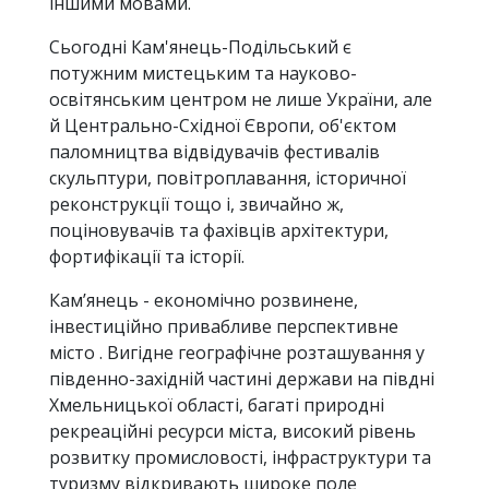
іншими мовами.
Сьогодні Кам'янець-Подільський є
потужним мистецьким та науково-
освітянським центром не лише України, але
й Центрально-Східної Європи, об'єктом
паломництва відвідувачів фестивалів
скульптури, повітроплавання, історичної
реконструкції тощо і, звичайно ж,
поціновувачів та фахівців архітектури,
фортифікації та історії.
Кам’янець - економічно розвинене,
інвестиційно привабливе перспективне
місто . Вигідне географічне розташування у
південно-західній частині держави на півдні
Хмельницької області, багаті природні
рекреаційні ресурси міста, високий рівень
розвитку промисловості, інфраструктури та
туризму відкривають широке поле