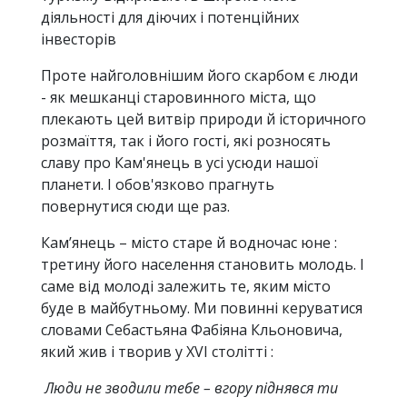
діяльності для діючих і потенційних
інвесторів
Проте найголовнішим його скарбом є люди
- як мешканці старовинного міста, що
плекають цей витвір природи й історичного
розмаїття, так і його гості, які розносять
славу про Кам'янець в усі усюди нашої
планети. І обов'язково прагнуть
повернутися сюди ще раз.
Кам’янець – місто старе й водночас юне :
третину його населення становить молодь. І
саме від молоді залежить те, яким місто
буде в майбутньому. Ми повинні керуватися
словами Себастьяна Фабіяна Кльоновича,
який жив і творив у ХVI столітті :
Люди не зводили тебе – вгору піднявся ти