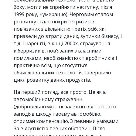
боку, могли не сприйняти наступну, після
1999 року, нумерацію). Черговим етапом
розвитку стало покриття ризиків,
пов’язаних з діяльністю третіх осіб, які
призвели до втрати даних, зупинки бізнесу, і
т.д. І нарешті, в кінці 2000х, страхування
кіберризиків, пов’язаних з власними
помилками, необізнаністю співробітників і
практично всім, що стосується
обчислювальних технологій, завершило
цикл розвитку даних продуктів.
На перший погляд, все просто. Це як в
автомобільному страхуванні
(добровільному) – незалежно від того, хто
заподіяв шкоду твоєму автомобілю,
отримай компенсацію. З певними умовами.
За відсутністю певних обставин. Після
проведення відповідного аналізу та