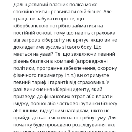
Далі щасливий власник поліса може
спокійно жити і розвивати свій бізнес. Але
краще не забувати про те, що
кібербезпекою потрібно займатися на
постійній основі, тому що навіть страховка
від загроз з кіберсвіту не врятує, якщо ви не
докладатиме зусиль зі свого боку. Що
мається на увазі? Те, що заявляючи певний
рівень безпеки в компанії (впроваджені
політики, програмне забезпечення, охорону
фізичного периметру і т.п.) ви отримуєте
певний тариф і гарантії від страховика. У
разі виникнення кіберінциденту, який
призведе до фінансових втрат або втрати
іміджу, повної або часткової зупинки бізнесу
або іншим, відчутним наслідкам, ніхто не
прийде до вас з чеком на потрібну суму. Для
початку буде проведено розслідування, яке
має показати причини й шляхи виникнення