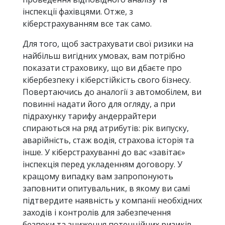
інспекції фахівцями. Отже, з
кіберстрахуванням все так само.
Для того, щоб застрахувати свої ризики на
найбільш вигідних умовах, вам потрібно
показати страховику, що ви дбаєте про
кібербезпеку і кіберстійкість свого бізнесу.
Повертаючись до аналогії з автомобілем, ви
повинні надати його для огляду, а при
підрахунку тарифу андеррайтери
спираються на ряд атрибутів: рік випуску,
аварійність, стаж водія, страхова історія та
інше. У кіберстрахуванні до вас «завітає»
інспекція перед укладенням договору. У
кращому випадку вам запропонують
заповнити опитувальник, в якому ви самі
підтвердите наявність у компанії необхідних
заходів і контролів для забезпечення
безпеки та зниження потенційних ризиків.