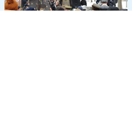
Пам'яті героїв Крут
29 січня 2022
Суспільство