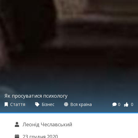
Як просуватися психологу
Стаття
Бізнес
Вся країна
0
0
Леонід Чеславський
23 грудня 2020