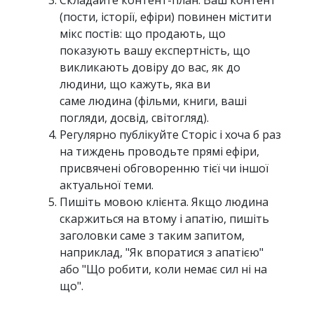
Складайте контент-план. Ваш контент
(пости, історії, ефіри) повинен містити
мікс постів: що продають, що
показують вашу експертність, що
викликають довіру до вас, як до
людини, що кажуть, яка ви
саме людина (фільми, книги, ваші
погляди, досвід, світогляд).
Регулярно публікуйте Сторіс і хоча б раз
на тиждень проводьте прямі ефіри,
присвячені обговоренню тієї чи іншої
актуальної теми.
Пишіть мовою клієнта. Якщо людина
скаржиться на втому і апатію, пишіть
заголовки саме з таким запитом,
наприклад, "Як впоратися з апатією"
або "Що робити, коли немає сил ні на
що".