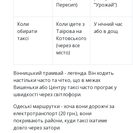
Пересип)
"Урожай")
Коли
Коли їдете з
У нічний час
обирати
Таїрова на
або в дощ
таксі
Котовського
(через все
місто)
Вінницький трамвай - легенда. Він ходить
настільки часто та чітко, що в межах
Вишеньки або Центру таксі часто програє у
швидкості через світлофори.
Одеські маршрутки - хоча вони дорожчі за
електротранспорт (20 грн.), вони
покривають райони, куди таксі їхатиме
довго через затори.