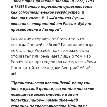
“После трех разделов Польши (в 1772, 1793
и 1795) Польша перестала существовать
как самостоятельное государство, и
большая часть У. 3.—Галицкая Русь—
оказалась оторванной от России, будучи
присоединена к Австрии”.
Как можно оторвать от России то, что
никогда Россией не было? Галиция никогда
не была под Россией - как ее можно было
оторвать? Или речь идет лишь о том, что
Россия тоже претендовала на эту часть Речи
Посполитой, но ее отдали Австрии? Ай-ай-
ай!
“Правительство австрийской монархии
(как и русский царизм) сохранило польское
помещичье землевладение и гнет
польских панов— помещиков—над
украинским крестьянством. Начиная с