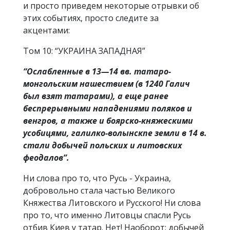
и просто приведем некоторые отрывки об
этих событиях, просто следите за
акцентами:
Том 10: “УКРАИНА ЗАПАДНАЯ”
“Ослабленные в 13—14 вв. татаро-
монгольским нашествием (в 1240 Галич
был взят татарами), а еще ранее
беспрерывными нападениями поляков и
венгров, а также и боярско-княжескими
усобицями, галилко-волынскпе земли в 14 в.
стали добычей польских и литовских
феодалов”.
Ни слова про то, что Русь - Украина,
добровольно стала частью Великого
Княжества Литовского и Русского! Ни слова
про то, что именно Литовцы спасли Русь
отбив Киев у татар. Нет! Наоборот: добычей