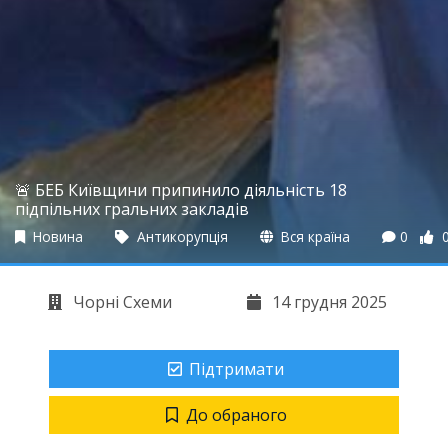
🚨 БЕБ Київщини припинило діяльність 18
підпільних гральних закладів
Новина
Антикорупція
Вся країна
0
Чорні Схеми
14 грудня 2025
Підтримати
До обраного