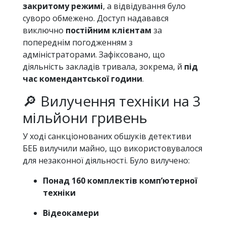
закритому режимі
, а відвідування було
суворо обмежено. Доступ надавався
виключно
постійним клієнтам
за
попереднім погодженням з
адміністраторами. Зафіксовано, що
діяльність закладів тривала, зокрема, й
під
час комендантської години
.
🔎 Вилучення техніки на 3
мільйони гривень
У ході санкціонованих обшуків детективи
БЕБ вилучили майно, що використовувалося
для незаконної діяльності. Було вилучено:
Понад 160 комплектів комп’ютерної
техніки
Відеокамери