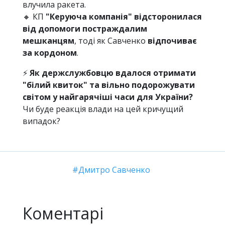
влучила ракета.
🔸 КП
"Керуюча компанія" відсторонилася
від допомоги постраждалим
мешканцям
, тоді як Савченко
відпочиває
за кордоном
.
⚡
Як держслужбовцю вдалося отримати
"білий квиток" та вільно подорожувати
світом у найгарячіші часи для України?
Чи буде реакція влади на цей кричущий
випадок?
Дмитро Савченко
Коментарі