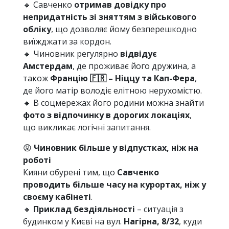
🔹 Савченко
отримав довідку про
непридатність зі зняттям з військового
обліку
, що дозволяє йому безперешкодно
виїжджати за кордон.
🔹 Чиновник регулярно
відвідує
Амстердам
, де проживає його дружина, а
також
Францію 🇫🇷 – Ніццу та Кап-Фера
,
де його матір володіє елітною нерухомістю.
🔹 В соцмережах його родини можна знайти
фото з відпочинку в дорогих локаціях
,
що викликає логічні запитання.
😡
Чиновник більше у відпустках, ніж на
роботі
Кияни обурені тим, що
Савченко
проводить більше часу на курортах, ніж у
своєму кабінеті
.
🔸
Приклад бездіяльності
– ситуація з
будинком у Києві на вул.
Нагірна, 8/32
, куди