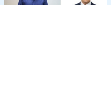
Офіс генпрокурора розслідує
привласнення криптодонатів для ЗСУ
на 45 млн доларів
7 серпня
Антикорупція