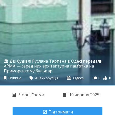
🏛 Дві будівлі Руслана Тарпана в Одесі передали
АРМА — серед них архітектурна пам'ятка на
Приморському бульварі
Новина
Антикорупція
Одеса
0
0
Чорні Схеми
10 червня 2025
Підтримати