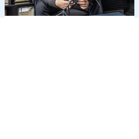
"Гурзуф Дефенс" отримала 4,5 млрд на
дрони Heavy Shot, які слідство називає
неякісними
8 серпня
Антикорупція