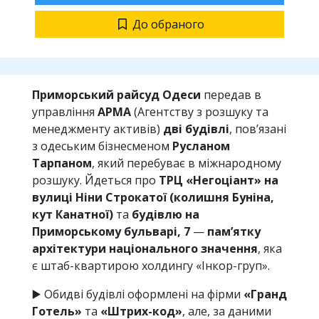
До обраного
Приморський райсуд Одеси
передав в
управління
АРМА
(Агентству з розшуку та
менеджменту активів)
дві будівлі
, пов’язані
з одеським бізнесменом
Русланом
Тарпаном
, який перебуває в міжнародному
розшуку. Йдеться про
ТРЦ «Негоціант» на
вулиці Ніни Строкатої (колишня Буніна,
кут Канатної)
та
будівлю на
Приморському бульварі, 7
—
пам’ятку
архітектури національного значення
, яка
є штаб-квартирою холдингу «Інкор-груп».
▶️ Обидві будівлі оформлені на фірми
«Гранд
Готель»
та
«Штрих-код»
, але, за даними