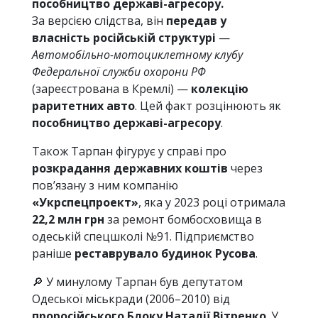
пособництво державі-агресору.
За версією слідства, він
передав у
власність російській структурі
—
Автомобільно-мотоциклетному клубу
Федеральної служби охорони РФ
(зареєстрована в Кремлі) —
колекцію
раритетних авто
. Цей факт розцінюють як
пособництво державі-агресору
.
Також Тарпан фігурує у справі про
розкрадання державних коштів
через
пов’язану з ним компанію
«Укрспецпроект»
, яка у 2023 році отримала
22,2 млн грн
за ремонт бомбосховища в
одеській спецшколі №91. Підприємство
раніше
реставрувало будинок Русова
.
🔎 У минулому Тарпан був депутатом
Одеської міськради (2006–2010) від
проросійського Блоку Наталії Вітренко
. У