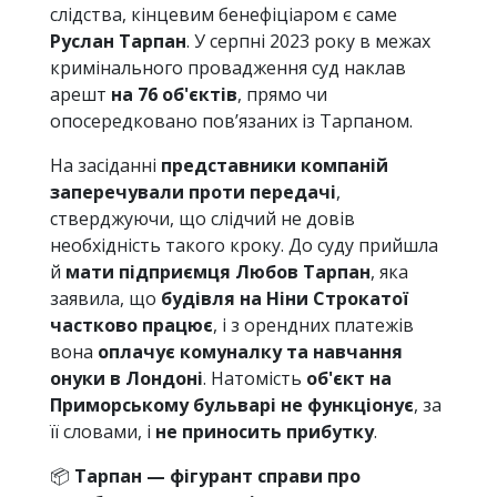
слідства, кінцевим бенефіціаром є саме
Руслан Тарпан
. У серпні 2023 року в межах
кримінального провадження суд наклав
арешт
на 76 об'єктів
, прямо чи
опосередковано пов’язаних із Тарпаном.
На засіданні
представники компаній
заперечували проти передачі
,
стверджуючи, що слідчий не довів
необхідність такого кроку. До суду прийшла
й
мати підприємця Любов Тарпан
, яка
заявила, що
будівля на Ніни Строкатої
частково працює
, і з орендних платежів
вона
оплачує комуналку та навчання
онуки в Лондоні
. Натомість
об'єкт на
Приморському бульварі не функціонує
, за
її словами, і
не приносить прибутку
.
📦
Тарпан — фігурант справи про