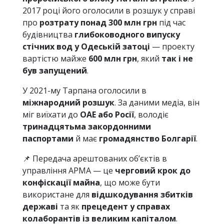
2017 році його оголосили в розшук у справі
про
розтрату понад 300 млн грн
під час
будівництва
глибоководного випуску
стічних вод у Одеській затоці
— проекту
вартістю майже
600 млн грн
, який
так і не
був запущений
.
У 2021-му Тарпана оголосили в
міжнародний розшук
. За даними медіа, він
міг виїхати до
ОАЕ або Росії
, володіє
тринадцятьма закордонними
паспортами
й має
громадянство Болгарії
.
📌 Передача арештованих об’єктів в
управління АРМА — це
черговий крок до
конфіскації майна
, що може бути
використане для
відшкодування збитків
державі
та як
прецедент у справах
колаборантів із великим капіталом
.