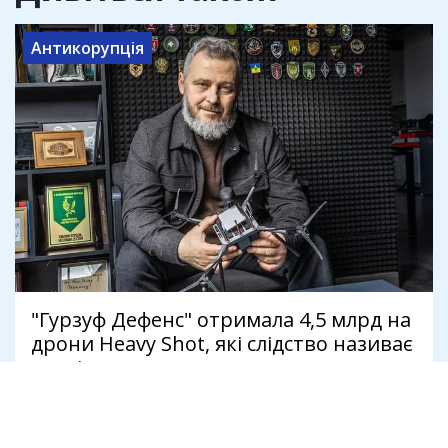
Антикорупція
"Гурзуф Дефенс" отримала 4,5 млрд на
дрони Heavy Shot, які слідство називає
неякісними
8 серпня