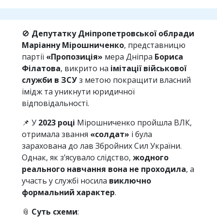
🚫
Депутатку Дніпропетровської облради
Маріанну Мірошниченко
, представницю
партії
«Пропозиція»
мера Дніпра
Бориса
Філатова
, викрито на
імітації військової
служби в ЗСУ
з метою покращити власний
імідж та уникнути юридичної
відповідальності.
📌 У
2023 році
Мірошниченко пройшла ВЛК,
отримала звання
«солдат»
і була
зарахована до лав Збройних Сил України.
Однак, як з’ясувало слідство,
жодного
реального навчання вона не проходила
, а
участь у службі носила
виключно
формальний характер
.
📎
Суть схеми
: