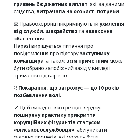
гривень бюджетних виплат
, які, за даними
слідства,
витрачала на особисті потреби
.
⚖️ Правоохоронці інкримінують їй
ухилення
від служби
,
шахрайство
та
незаконне
збагачення
.
Наразі вирішується питання про
повідомлення про підозру
заступнику
командира
, а також
всім причетним
може
бути обрано запобіжний захід у вигляді
тримання під вартою.
⛓
Покарання, що загрожує
—
до 10 років
позбавлення волі
.
📌 Цей випадок вкотре підтверджує
поширену практику прикриття
корупційних фігурантів статусом
«військовослужбовця»
, аби уникати
судових процесів, які можуть бути