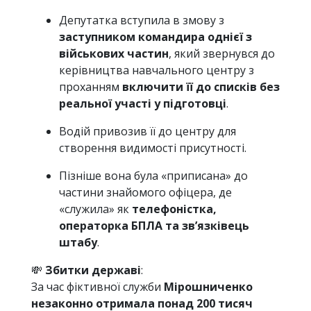
Депутатка вступила в змову з
заступником командира однієї з
військових частин
, який звернувся до
керівництва навчального центру з
проханням
включити її до списків без
реальної участі у підготовці
.
Водій привозив її до центру для
створення видимості присутності.
Пізніше вона була «приписана» до
частини знайомого офіцера, де
«служила» як
телефоністка,
операторка БПЛА та зв’язківець
штабу
.
💸
Збитки державі
:
За час фіктивної служби
Мірошниченко
незаконно отримала понад 200 тисяч