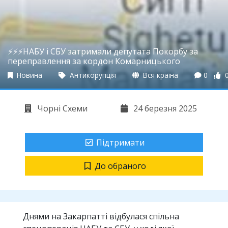
⚡️⚡️⚡️НАБУ і СБУ затримали депутата Покорбу за
переправлення за кордон Комарницького
Новина
Антикорупція
Вся країна
0
Чорні Схеми
24 березня 2025
Підтримати
До обраного
Днями на Закарпатті відбулася спільна