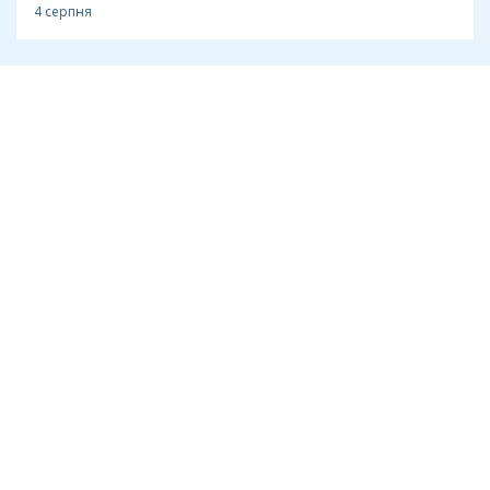
4 серпня
Антикорупція
Засуджений за хабар адвокат Олексій
Носов виїхав за кордон ще до вироку
ВАКС