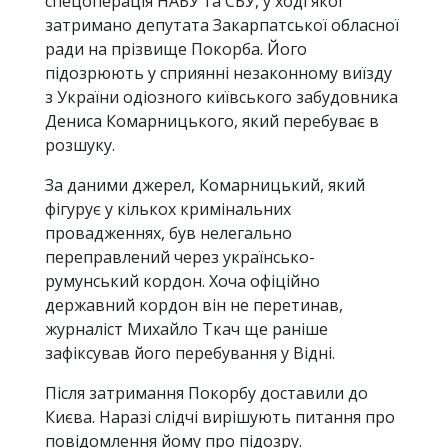
спецоперація НАБУ та СБУ, у ході якої
затримано депутата Закарпатської обласної
ради на прізвище Покорба. Його
підозрюють у сприянні незаконному виїзду
з України одіозного київського забудовника
Дениса Комарницького, який перебуває в
розшуку.
За даними джерел, Комарницький, який
фігурує у кількох кримінальних
провадженнях, був нелегально
переправлений через українсько-
румунський кордон. Хоча офіційно
державний кордон він не перетинав,
журналіст Михайло Ткач ще раніше
зафіксував його перебування у Відні.
Після затримання Покорбу доставили до
Києва. Наразі слідчі вирішують питання про
повідомлення йому про підозру.