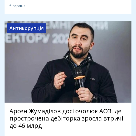
5 серпня
Антикорупція
Арсен Жумаділов досі очолює АОЗ, де
прострочена дебіторка зросла втричі
до 46 млрд