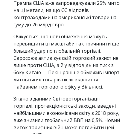
Трампа США вже запроваджували 25% мито
на ці метали, на що ЄС відповів
контрзаходами на американські товари на
суму до 26 млрд євро.
Очікується, що нові обмеження можуть
перевищити ці масштаби та спричинити ще
більший удар по глобальній торгівлі.
Євросоюз активізує свій торговий захист не
лише проти США, а й у відповідь на тиск з
боку Китаю — Пекін раніше обмежив імпорт
литовських товарів після відкриття
Тайванем торгового офісу у Вільнюсі.
Згідно з даними Світової організації
торгівлі, протекціоністські заходи, введені
найбільшими економіками світу з 2018 року,
вже знизили глобальний ВВП на 0,5%. Новий
виток тарифних війн може поглибити цей