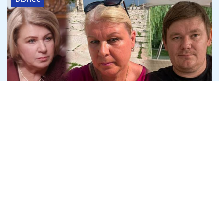
Криворізький підприємець Дмитро
Шавло вимагає в спадкоємців
Яковишина 100% "Землі і Волі"
4 серпня
Політика