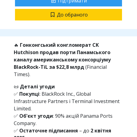
Підтримати
До обраного
🔥
Гонконгський конгломерат CK
Hutchison продав порти Панамського
каналу американському консорціуму
BlackRock-TiL за $22,8 млрд
(Financial
Times).
📜
Деталі угоди
✅
Покупці
: BlackRock Inc., Global
Infrastructure Partners і Terminal Investment
Limited.
✅
Об'єкт угоди
: 90% акцій Panama Ports
Company.
✅
Остаточне підписання
– до
2 квітня