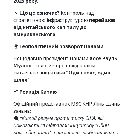
2025 року
.
🔹
Що це означає?
Контроль над
стратегічною інфраструктурою
перейшов
від китайського капіталу до
американського
.
🌍
Геополітичний розворот Панами
Нещодавно президент Панами
Хосе Рауль
Муліно
оголосив про вихід країни з
китайської ініціативи
"Один пояс, один
шлях"
.
📢
Реакція Китаю
Офіційний представник МЗС КНР Лінь Цзянь
заявив:
🗨️
“Китай рішуче проти тиску США, які
намагаються підірвати ініціативу "Один
пояс, один шлях", і висловлює глибокий жаль у