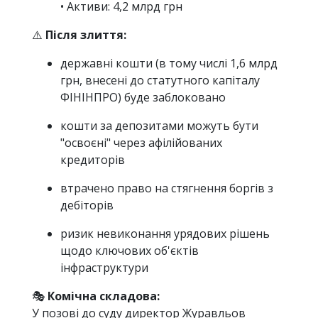
• Активи: 4,2 млрд грн
⚠️
Після злиття:
державні кошти (в тому числі 1,6 млрд
грн, внесені до статутного капіталу
ФІНІНПРО) буде заблоковано
кошти за депозитами можуть бути
"освоєні" через афілійованих
кредиторів
втрачено право на стягнення боргів з
дебіторів
ризик невиконання урядових рішень
щодо ключових об'єктів
інфраструктури
🎭
Комічна складова:
У позові до суду директор Журавльов