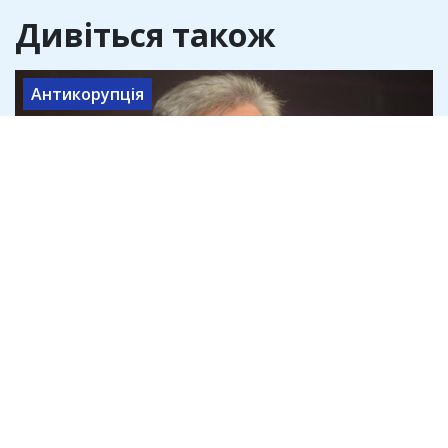
Дивіться також
Антикорупція
Адвокат Семен Ханін пояснив, як
держава робить викривача корупції
своїм боржником