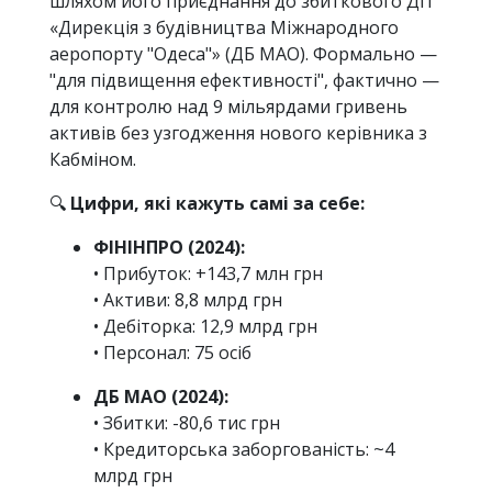
шляхом його приєднання до збиткового ДП
«Дирекція з будівництва Міжнародного
аеропорту "Одеса"» (ДБ МАО). Формально —
"для підвищення ефективності", фактично —
для контролю над 9 мільярдами гривень
активів без узгодження нового керівника з
Кабміном.
🔍
Цифри, які кажуть самі за себе:
ФІНІНПРО (2024):
• Прибуток: +143,7 млн грн
• Активи: 8,8 млрд грн
• Дебіторка: 12,9 млрд грн
• Персонал: 75 осіб
ДБ МАО (2024):
• Збитки: -80,6 тис грн
• Кредиторська заборгованість: ~4
млрд грн