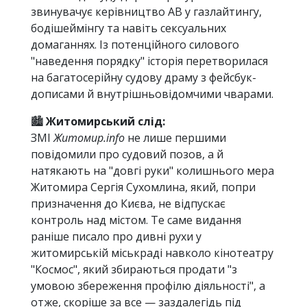
звинувачує керівництво АВ у газлайтингу,
бодішеймінгу та навіть сексуальних
домаганнях. Із потенційного силового
"наведення порядку" історія перетворилася
на багатосерійну судову драму з фейсбук-
дописами й внутрішньовідомчими чварами.
🏙
Житомирський слід:
ЗМІ
Житомир.info
не лише першими
повідомили про судовий позов, а й
натякають на "довгі руки" колишнього мера
Житомира Сергія Сухомлина, який, попри
призначення до Києва, не відпускає
контроль над містом. Те саме видання
раніше писало про дивні рухи у
житомирській міськраді навколо кінотеатру
"Космос", який збираються продати "з
умовою збереження профілю діяльності", а
отже, скоріше за все — заздалегідь під