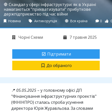
🛑 Скандал у сфері інфраструктури: як в Україні
намагаються "прихватизувати" прибуткове
держпідприємство під час війни
Новина
Антикорупція
Вся країна
0
Чорні Схеми
7 травня 2025
Підтримати
До обраного
📍
05.05.2025
– у головному офісі ДП
"Фінансування інфраструктурних проектів"
(ФІНІНПРО) сталась спроба усунення
директора Юрія Журавльова. За словами