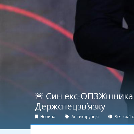
🚨 Син екс-ОПЗЖшника
Держспецзв’язку
Новина
Антикорупція
Вся країн