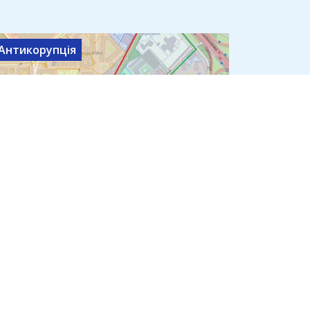
Антикорупція
Теплотрасу через лісопарк на
Теремках за 540 млн прокладе
компанія з трьома
працівниками
7 серпня