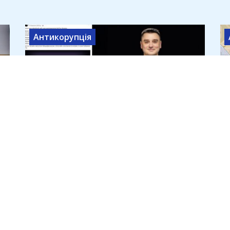
Антикорупція
Офіс генпрокурора розслідує
привласнення криптодонатів
для ЗСУ на 45 млн доларів
7 серпня