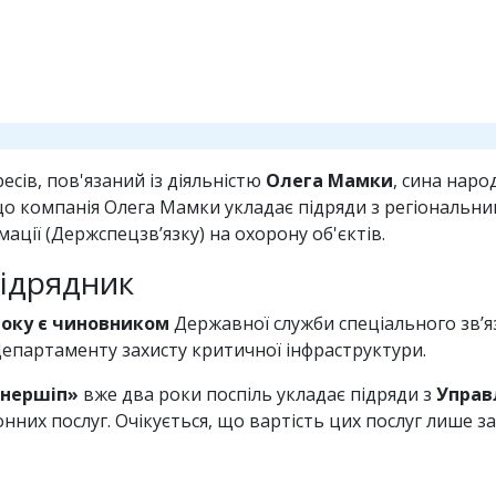
сів, пов'язаний із діяльністю
Олега Мамки
, сина наро
, що компанія Олега Мамки укладає підряди з регіональ
мації (Держспецзв’язку) на охорону об'єктів.
ідрядник
року є чиновником
Державної служби спеціального зв’язк
 Департаменту захисту критичної інфраструктури.
тнершіп»
вже два роки поспіль укладає підряди з
Управ
нних послуг. Очікується, що вартість цих послуг лише 