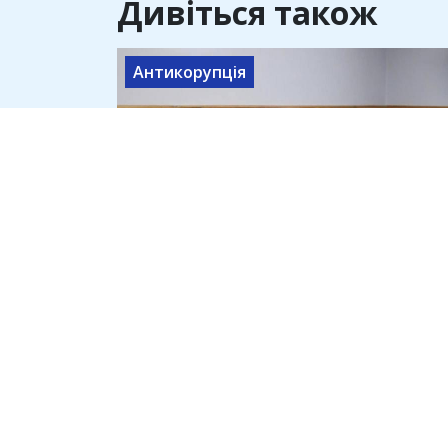
Дивіться також
Антикорупція
"Гурзуф Дефенс" отримала 4,5
млрд на дрони Heavy Shot, які
слідство називає неякісними
8 серпня