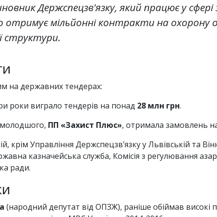
новник Держспецзв'язку, який працює у сфері
 отримує мільйонні контракти на охорону об
ої структури.
ти
им на державних тендерах:
три роки виграло тендерів на понад
28 млн грн
.
-молодшого,
ПП «Захист Плюс»
, отримала замовлень 
й, крім Управління Держспецзв’язку у Львівській та Він
жавна казначейська служба, Комісія з регулювання азарт
ка ради.
ки
а
(народний депутат від ОПЗЖ), раніше обіймав високі 