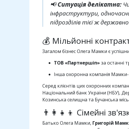
📢
Ситуація делікатна:
Чи
інфраструктури, одночасно
підрозділів тієї ж державн
💰 Мільйонні контрак
Загалом бізнес Олега Мамки є успішн
ТОВ «Партнершіп»
за останні 
Інша охоронна компанія Мамки
Серед клієнтів цих охоронних компані
Національний банк України (НБУ), Дер
Козинська селищна та Бучанська місь
👨‍👩‍👧‍👦 Сімейні зв'яз
Батько Олега Мамки,
Григорій Мамк