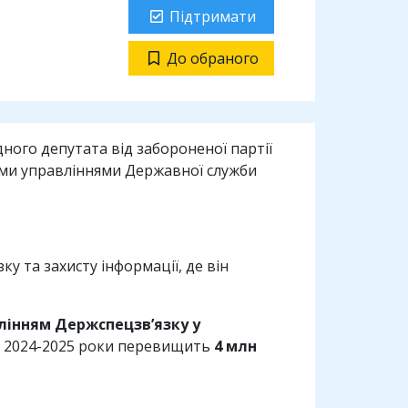
Підтримати
До обраного
дного депутата від забороненої партії
ними управліннями Державної служби
у та захисту інформації, де він
лінням Держспецзв’язку у
за 2024-2025 роки перевищить
4 млн