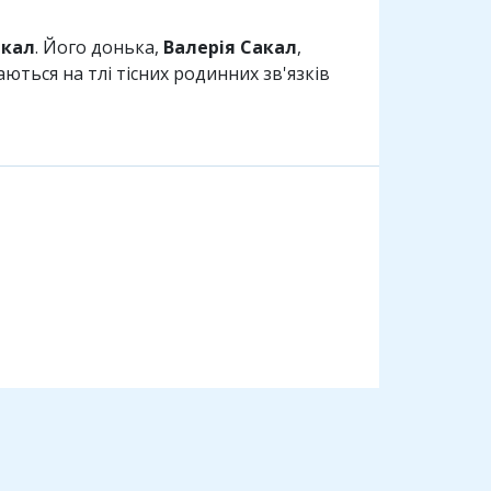
акал
. Його донька,
Валерія Сакал
,
ються на тлі тісних родинних зв'язків