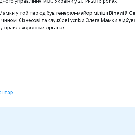
дчого управління МВС України у 2014-2016 роках.
Мамки у той період був генерал-майор міліції
Віталій С
ином, бізнесові та службові успіхи Олега Мамки відбува
и у правоохоронних органах.
ентар