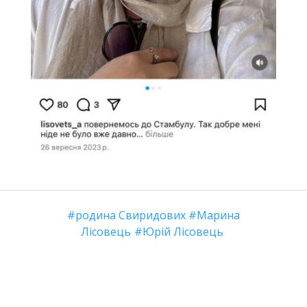
родина Свиридових
Марина
Лісовець
Юрій Лісовець
Коментарі