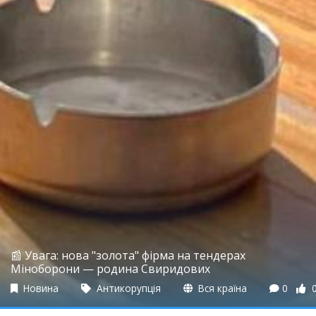
📰 Увага: нова "золота" фірма на тендерах
Міноборони — родина Свиридових
Новина
Антикорупція
Вся країна
0