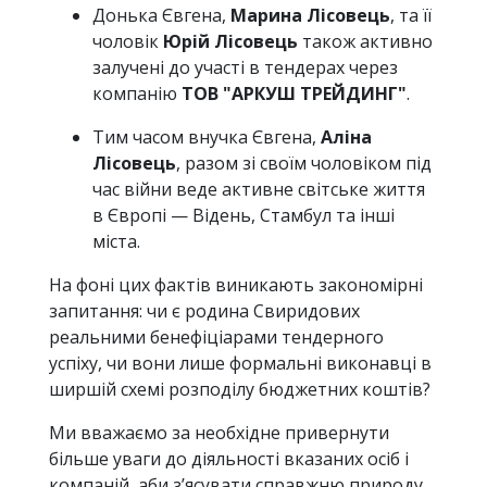
Донька Євгена,
Марина Лісовець
, та її
чоловік
Юрій Лісовець
також активно
залучені до участі в тендерах через
компанію
ТОВ "АРКУШ ТРЕЙДИНГ"
.
Тим часом внучка Євгена,
Аліна
Лісовець
, разом зі своїм чоловіком під
час війни веде активне світське життя
в Європі — Відень, Стамбул та інші
міста.
На фоні цих фактів виникають закономірні
запитання: чи є родина Свиридових
реальними бенефіціарами тендерного
успіху, чи вони лише формальні виконавці в
ширшій схемі розподілу бюджетних коштів?
Ми вважаємо за необхідне привернути
більше уваги до діяльності вказаних осіб і
компаній, аби з’ясувати справжню природу