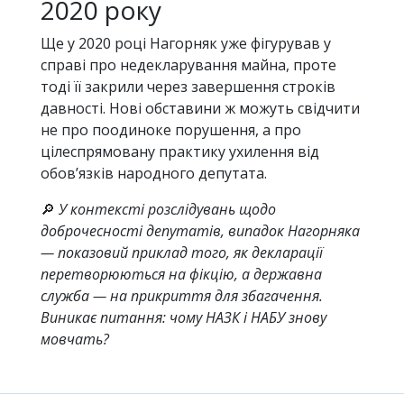
2020 року
Ще у 2020 році Нагорняк уже фігурував у
справі про недекларування майна, проте
тоді її закрили через завершення строків
давності. Нові обставини ж можуть свідчити
не про поодиноке порушення, а про
цілеспрямовану практику ухилення від
обов’язків народного депутата.
🔎
У контексті розслідувань щодо
доброчесності депутатів, випадок Нагорняка
— показовий приклад того, як декларації
перетворюються на фікцію, а державна
служба — на прикриття для збагачення.
Виникає питання: чому НАЗК і НАБУ знову
мовчать?