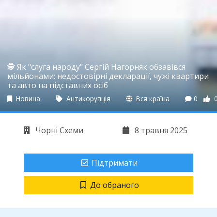
🕵️ Як "слуга народу" Сергій Нагорняк обзавівся
мільйонами: недостовірні декларації, чужі квартири
та авто на підставних осіб
Новина
Антикорупція
Вся країна
0
Чорні Схеми
8 травня 2025
Підтримати
До обраного