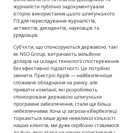
журналісти публічно задокументували
історію використання цього шпигунського
ПЗ для переслідування журналістів,
активістів, дисидентів, науковців та
урядовців.
Суб'єкти, що спонсоруються державою, такі
як NSO Group, витрачають мільйони
доларів на складні технології спостереження
без ефективної підзвітності. Це потрібно
змінити. Пристрої Apple — найбезпечніше
споживче обладнання на ринку, але
приватні компанії, які розробляють
спонсороване державою шпигунське
програмне забезпечення, стали ще більш
небезпечними. Хоча ці загрози кібербезпеці
торкаються лише дуже невеликої кількості
наших клієнтів, ми дуже серйозно ставимося
до будь-якої атаки на наших користувачів і