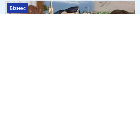
Бізнес
Криворізький підприємець Дмитро
Шавло вимагає в спадкоємців
Яковишина 100% "Землі і Волі"
4 серпня