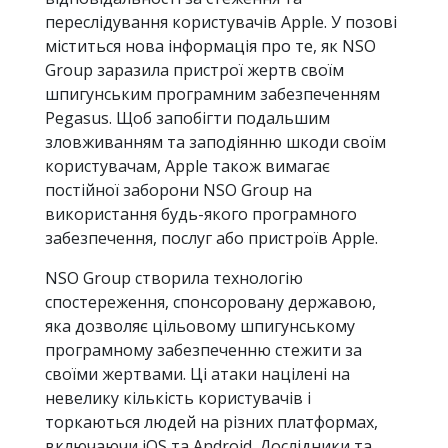
переслідування користувачів Apple. У позові
міститься нова інформація про те, як NSO
Group заразила пристрої жертв своїм
шпигунським програмним забезпеченням
Pegasus. Щоб запобігти подальшим
зловживанням та заподіянню шкоди своїм
користувачам, Apple також вимагає
постійної заборони NSO Group на
використання будь-якого програмного
забезпечення, послуг або пристроїв Apple.
NSO Group створила технологію
спостереження, спонсоровану державою,
яка дозволяє цільовому шпигунському
програмному забезпеченню стежити за
своїми жертвами. Ці атаки націлені на
невелику кількість користувачів і
торкаються людей на різних платформах,
включаючи iOS та Android. Дослідники та