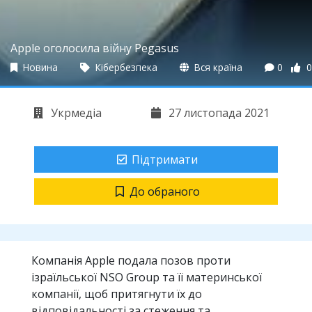
Apple оголосила війну Pegasus
Новина
Кібербезпека
Вся країна
0
0
Укрмедіа
27 листопада 2021
Підтримати
До обраного
Компанія Apple подала позов проти
ізраїльської NSO Group та її материнської
компанії, щоб притягнути їх до
відповідальності за стеження та