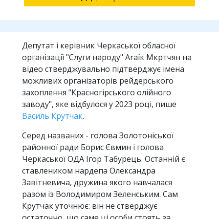
Депутат і керівник Черкаської обласної
організації "Слуги народу" Araїк Мкртчян на
відео стверджувально підтверджує імена
можливих організаторів рейдерського
захоплення "Красногірського олійного
заводу", яке відбулося у 2023 році, пише
Василь Крутчак
.
Серед названих - голова Золотоніської
районної ради Борис Євмин і голова
Черкаської ОДА Ігор Табурець. Останній є
ставлеником нардепа Олександра
Завітневича, дружина якого навчалася
разом із Володимиром Зеленським. Сам
Крутчак уточнює: він не стверджує
остаточно, що саме ці особи стоять за