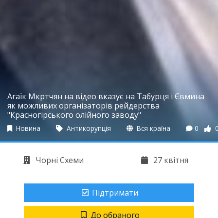
Araїк Мкртчян на відео вказує на Табурця і Євмина
як можливих організаторів рейдерства
"Красногірського олійного заводу"
Новина
Антикорупція
Вся країна
0
Чорні Схеми
27 квітня
Підтримати
До обраного