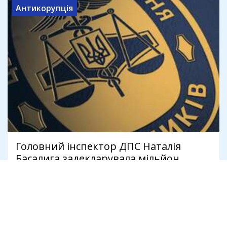
Антикорупція
Головний інспектор ДПС Наталія
Басалига задекларувала мільйон
чоловіка з "Укравтономгазу"
9 серпня