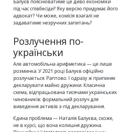
Балуєв пояснюватиме це диво економіки
під час співбесіди? Яку версію придумає його
адвокат? Чи може, комісія взагалі не
задаватиме незручних запитань?
Розлучення по-
українськи
Але автомобільна арифметика — це лише
розминка. У 2021 році Балуєв офіційно
розлучається. Раптово. І одразу ж припиняє
декларувати майно дружини. Класична
схема, відпрацьована тисячами українських
чиновників: формальний розлуч для
виведення активів з-під декларування.
Єдина проблема — Наталія Балуєва, схоже,
не в курсі, що вона колишня дружина.