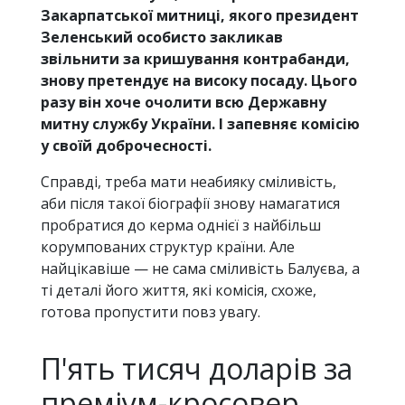
Закарпатської митниці, якого президент
Зеленський особисто закликав
звільнити за кришування контрабанди,
знову претендує на високу посаду. Цього
разу він хоче очолити всю Державну
митну службу України. І запевняє комісію
у своїй доброчесності.
Справді, треба мати неабияку сміливість,
аби після такої біографії знову намагатися
пробратися до керма однієї з найбільш
корумпованих структур країни. Але
найцікавіше — не сама сміливість Балуєва, а
ті деталі його життя, які комісія, схоже,
готова пропустити повз увагу.
П'ять тисяч доларів за
преміум-кросовер