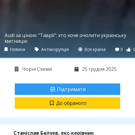
Audi за ціною "Таврії": хто хоче очолити українську
митницю
Новина
Антикорупція
Вся країна
0
Чорні Схеми
25 грудня 2025
Підтримати
До обраного
Станіслав Балуєв, екс-керівник