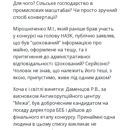
Для чого? Сільське господарство в
промислових масштабах? Чи просто зручний
спосіб конвертації?
Мірошніченко М.І., який раніше брав участь
у конкурсі на голову НАЗК, публічно заявляв,
що був "шокований" інформацією про
майно, оформлене на тещу, та її
притягнення до адміністративної
відповідальності. Шокований? Серйозно?
Чоловік не знав, що належить його теші, з
якою, припустимо, живе під одним дахом?
Хоча є і світлі винятки. Даменцов Р.В., за
висновком Антикорупційного центру
"Межа", був доброчесним кандидатом на
посаду директора БЕБ і дійшов до
фінального етапу конкурсу. Принаймні одна
людина в цьому списку викликає не