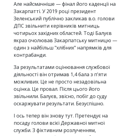
Але найсмачніше — фінал його каденції на
Закарпатті. У 2019 році президент
Зеленський публічно закликав в.о. голови
ДПС звільнити керівників митниць
чотирьох західних областей. Тоді Балуєв
якраз очолював Закарпатську митницю —
один з найбільш "хлібних" напрямків для
контрабанди.
За результатами оцінювання службової
діяльності він отримав 1,4 бала з п'яти
можливих. Це не просто незадовільна
оцінка. Це провал. Після цього його
звільнили. Балуєв, звісно, побіг до суду
оскаржувати результати. Безуспішно.
І ось тепер він знову тут. Претендує на
посаду голови всієї Державної митної
служби. З фіктивним розлученням,