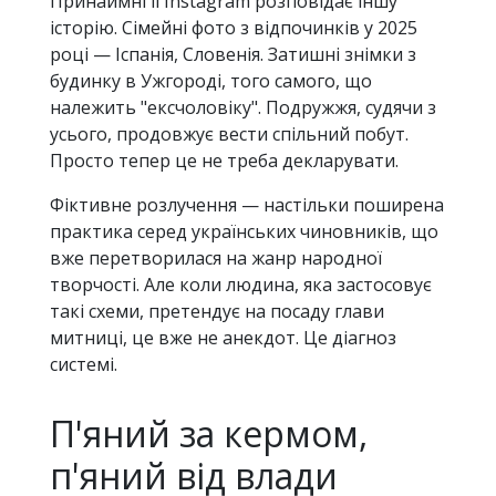
Принаймні її Instagram розповідає іншу
історію. Сімейні фото з відпочинків у 2025
році — Іспанія, Словенія. Затишні знімки з
будинку в Ужгороді, того самого, що
належить "ексчоловіку". Подружжя, судячи з
усього, продовжує вести спільний побут.
Просто тепер це не треба декларувати.
Фіктивне розлучення — настільки поширена
практика серед українських чиновників, що
вже перетворилася на жанр народної
творчості. Але коли людина, яка застосовує
такі схеми, претендує на посаду глави
митниці, це вже не анекдот. Це діагноз
системі.
П'яний за кермом,
п'яний від влади