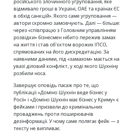
російського злочинного угруповання, яке
відмивало гроші в Україні, ОАЕ та країнах ЄС
в обхід санкцій». Якого саме угруповання —
автори скромно замовчують. Далі — більше:
через «співпрацю з Головним управлінням
розвідки» бізнесмен нібито пережив замах
на життя і став об'єктом ворожих ІПСО,
спрямованих на його дискредитацію. За
наявними даними, під «замахом» мається на
увазі діловий конфлікт, у ході якого Шухніну
розбили носа.
Завершує оповідь пасаж про те, що
публікації «Доміно Шухнін веде бізнес у
Росії» і «Доміно Шухнін має бізнес у Криму» є
фейками і призвели до кримінальних
проваджень проти поширювачів
дезінформації. У чому саме полягає фейк — з
тексту не випливає.