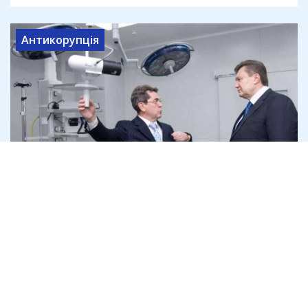
Антикорупція
Ексміністр охорони здоров'я Ілля
Ємець під час війни купив
нерухомість у Греції
6 серпня