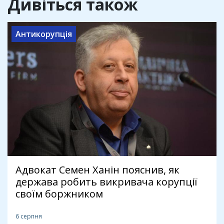
Дивіться також
Антикорупція
Адвокат Семен Ханін пояснив, як
держава робить викривача корупції
своїм боржником
6 серпня