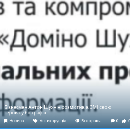
Бізнесмен Антон Шухнін розмістив в ЗМІ свою
героїчну біографію
Новина
Антикорупція
Вся країна
0