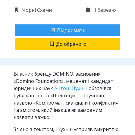
Чорні Схеми
1 березня
Підтримати
До обраного
Власник бренду DOMINO, засновник
«Domino Foundation», меценат і кандидат
юридичних наук
Антон Шухнін
обзавівся
публікацією на «Політеці» — з гучною
назвою «Компромат, скандали і конфлікти»
та змістом, який інакше як замовним
назвати важко.
Згідно з текстом, Шухнін «сприяв викриттю