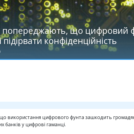
і попереджають, що цифровий 
і підірвати конфіденційність
а
що використання цифрового фунта зашкодить громадяна
их банків у цифрові гаманці.