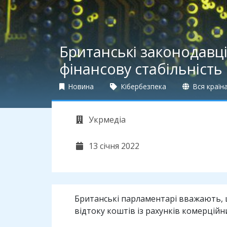
Британські законодавц
фінансову стабільність 
Новина
Кібербезпека
Вся країн
Укрмедіа
13 січня 2022
Британські парламентарі вважають, 
відтоку коштів із рахунків комерційн