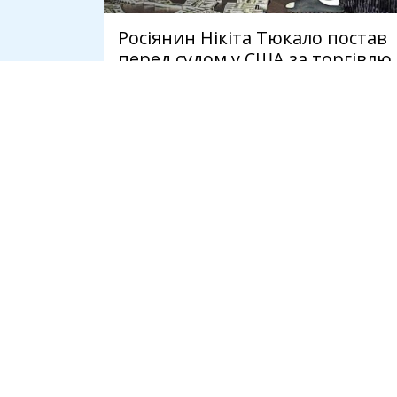
Росіянин Нікіта Тюкало постав
перед судом у США за торгівлю
людьми через OnlyFans
4 серпня
СПІЛЬНОТА
ІНСТРУМЕНТ
Громадськість
Ідеї
Держава
Консультації
Бізнес
Дебати