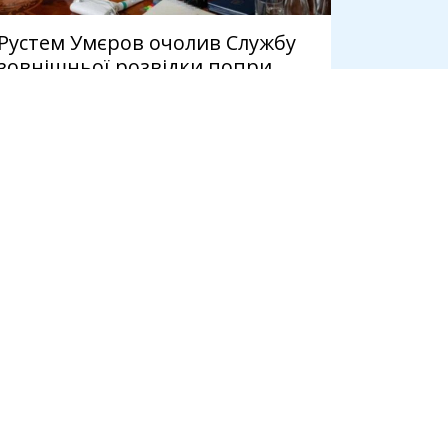
Рустем Умєров очолив Службу
зовнішньої розвідки попри
статус свідка у справі Міндіча
3 серпня