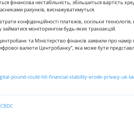
ся фінансова нестабільність, збільшиться вартість кре
асниками рахунків, виснажуватимуться.
втрати конфіденційності платежів, оскільки технологія,
 займатися моніторингом будь-яких транзакцій.
центробанк та Міністерство фінансів заявили про намір
рової валюти Центробанку", яка може бути представлен
gital-pound-could-hit-financial-stability-erode-privacy-uk
CBDC