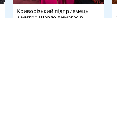
Криворізький підприємець
Дмитро Шавло вимагає в
спадкоємців Яковишина 100%
"Землі і Волі"
4 серпня
И
ПУБЛІКАЦІЇ
Новини
Думки
Інтерв'ю