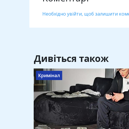
Необхідно увійти, щоб залишити ком
Дивіться також
Кримінал