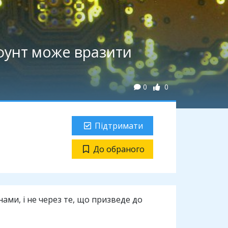
фунт може вразити
0
0
Підтримати
До обраного
ми, і не через те, що призведе до