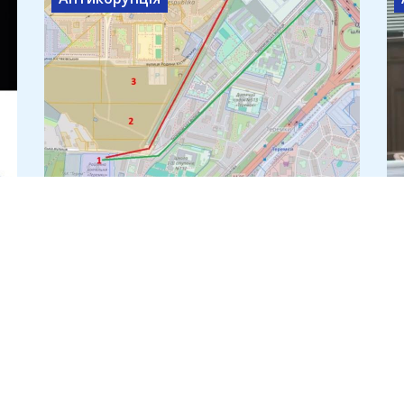
Теплотрасу через лісопарк на
Теремках за 540 млн прокладе
компанія з трьома
працівниками
7 серпня