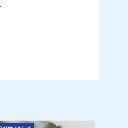
.
Антикорупція