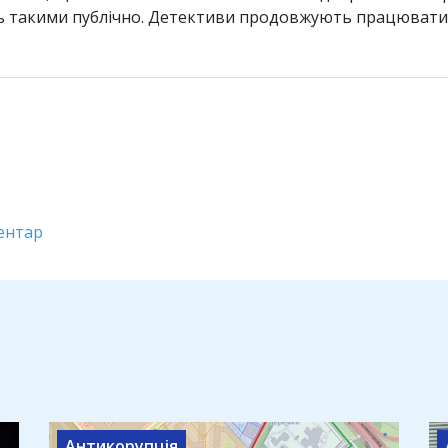
ють такими публічно. Детективи продовжують працювати
ентар
Антикорупція