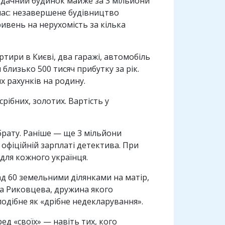
 дачний будинок майже за 3 мільйони
 час: незавершене будівництво
ривень на нерухомість за кілька
тири в Києві, два гаражі, автомобіль
близько 500 тисяч прибутку за рік.
х рахунків на родину.
рібних, золотих. Вартість у
брату. Раніше — ще 3 мільйони
 офіційній зарплаті детектива. При
для кожного українця.
д 60 земельними ділянками на матір,
ра Риковцева, дружина якого
одібне як «дрібне недекларування».
д «своїх» — навіть тих, кого