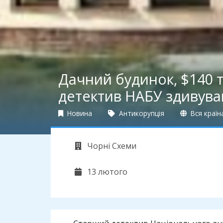
Дачний будинок, $140 т
детектив НАБУ здивува
Новина
Антикорупція
Вся країн
Чорні Схеми
13 лютого