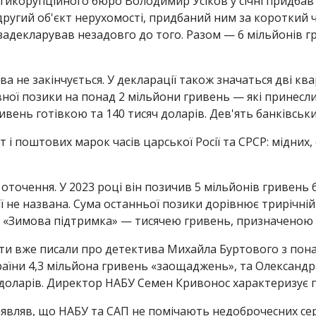
икорупційного бюро Володимир Усіков у січні придбав
 другий об'єкт нерухомості, придбаний ним за короткий
задекларував незадовго до того. Разом — 6 мільйонів г
не закінчується. У декларації також значаться дві квар
вної позики на понад 2 мільйони гривень — які принесли 
ень готівкою та 140 тисяч доларів. Дев'ять банківськи
 поштових марок часів царської Росії та СРСР: мідних, с
оточення. У 2023 році він позичив 5 мільйонів гривень 
ії не названа. Сума останньої позики дорівнює трирічній
 «Зимова підтримка» — тисячею гривень, призначеною 
сти вже писали про детектива Михайла Буртового з пона
раїни 4,3 мільйона гривень «заощаджень», та Олександ
 доларів. Директор НАБУ Семен Кривонос характеризує п
являв, що НАБУ та САП не помічають недоброчесних сере