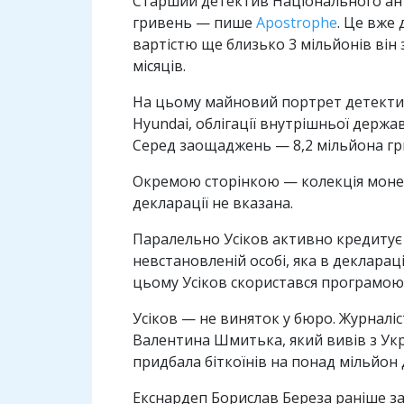
Старший детектив Національного ант
гривень — пише
Apostrophe
. Це вже
вартістю ще близько 3 мільйонів він 
місяців.
На цьому майновий портрет детектива 
Hyundai, облігації внутрішньої держа
Серед заощаджень — 8,2 мільйона грив
Окремою сторінкою — колекція монет і
декларації не вказана.
Паралельно Усіков активно кредитує 
невстановленій особі, яка в декларац
цьому Усіков скористався програмою
Усіков — не виняток у бюро. Журналі
Валентина Шмитька, який вивів з Ук
придбала біткоїнів на понад мільйон
Екснардеп Борислав Береза раніше за