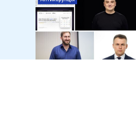
Офіс генпрокурора розслідує
привласнення криптодонатів
для ЗСУ на 45 млн доларів
7 серпня