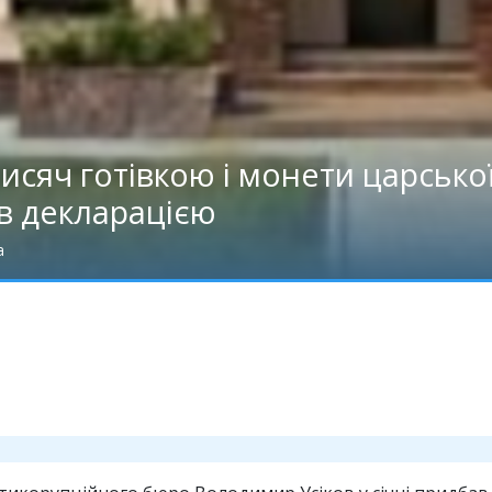
исяч готівкою і монети царської
в декларацією
а