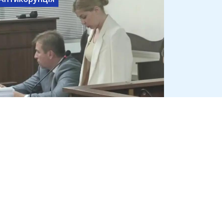
Ольга Стефанішина заявила,
що не має 6 млн грн на
визначену ВАКС заставу
7 серпня