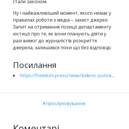
стали законом.
Ну і найважливіший момент, якого немає у
правилах роботи з медіа – захист джерел.
Запит на отримання позиції департаменту
юстиції про те, як вони планують діяти у
разі вимог до журналістів розкриття
джерела, залишився поки що без відповіді.
Посилання
https://freedom.press/news/bidens-justice-dept-said-it-would-support-a-strong-journalist-shield-law-so-why-hasnt-it/
прослуховування
Коментарі