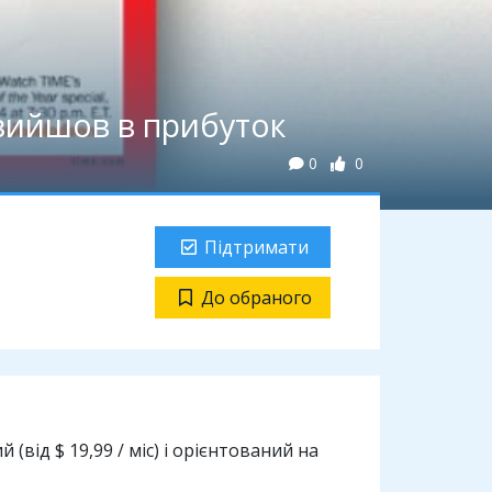
 вийшов в прибуток
0
0
Підтримати
До обраного
(від $ 19,99 / міс) і орієнтований на