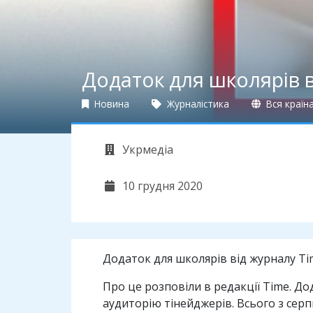
Додаток для школярів в
Новина
Журналістика
Вся країн
Укрмедіа
10 грудня 2020
Додаток для школярів від журналу Ti
Про це розповіли в редакції Time. Дод
аудиторію тінейджерів. Всього з серп