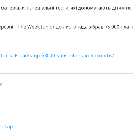
і матеріали, і спеціальні тести, які допомагають дітям не
езні - The Week Junior до листопада зібрав 75 000 плат
for-kids-racks-up-63000-subscribers-in-4-months/
s
ентар