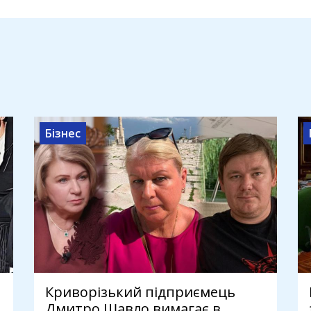
Бізнес
Криворізький підприємець
Дмитро Шавло вимагає в