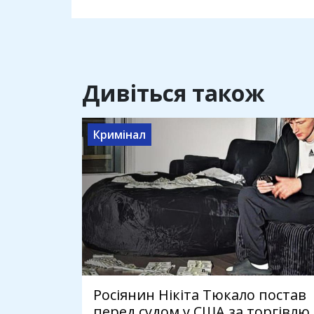
Дивіться також
Кримінал
Росіянин Нікіта Тюкало постав
перед судом у США за торгівлю