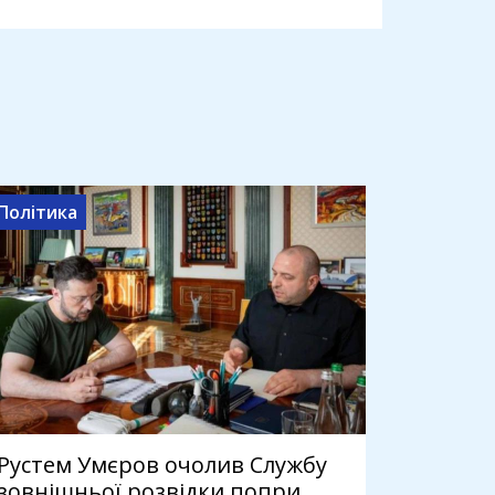
Політика
Рустем Умєров очолив Службу
зовнішньої розвідки попри