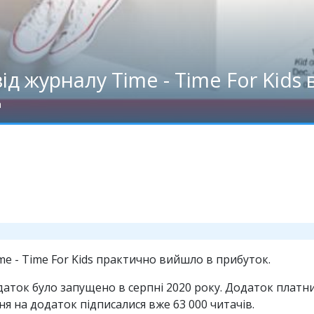
ід журналу Time - Time For Kids
а
me - Time For Kids практично вийшло в прибуток.
аток було запущено в серпні 2020 року. Додаток платний 
ня на додаток підписалися вже 63 000 читачів.