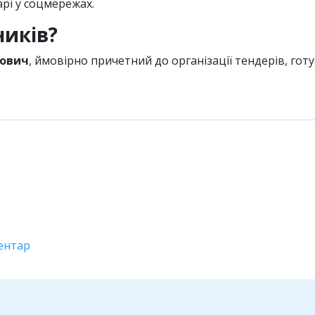
арі у соцмережах.
ників?
тович
, ймовірно причетний до організації тендерів, гот
ентар