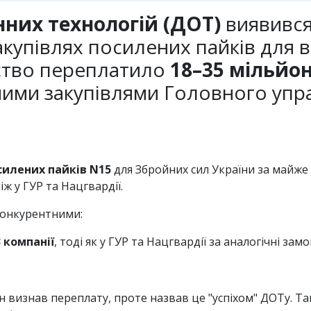
них технологій (ДОТ)
виявився
акупівлях посилених пайків для 
мство переплатило
18–35 мільйон
ними закупівлями Головного упра
силених пайків N15
для Збройних сил України за майже
ніж у ГУР та Нацгвардії.
конкурентними:
3 компанії
, тоді як у ГУР та Нацгвардії за аналогічні за
Він визнав переплату, проте назвав це "успіхом" ДОТу. Т