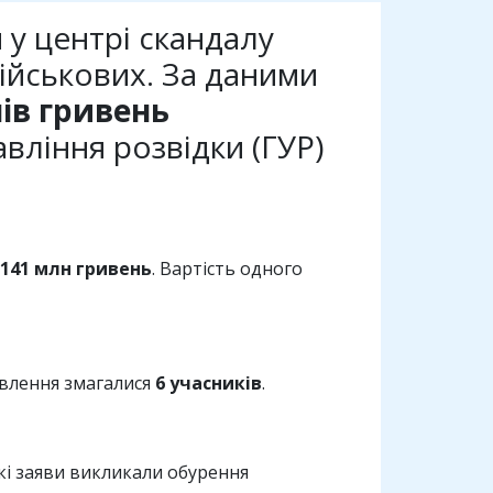
 у центрі скандалу
військових. За даними
ів гривень
вління розвідки (ГУР)
141 млн гривень
. Вартість одного
мовлення змагалися
6 учасників
.
акі заяви викликали обурення