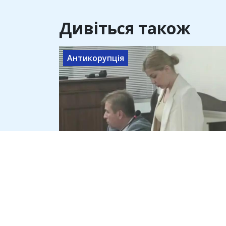
Дивіться також
Антикорупція
Ольга Стефанішина заявила,
що не має 6 млн грн на
визначену ВАКС заставу
7 серпня