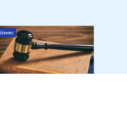
Бізнес
Верховний Суд обмежив право
держави називати імена
підозрюваних до вироку
6 серпня