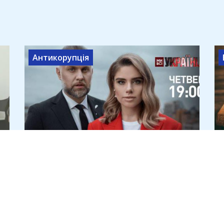
Антикорупція
Ростислав Сухачов, двоюрідний
брат директора ДБР, 17 років
вів проросійські канали
7 серпня