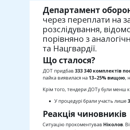
Департамент оборон
через переплати на з
розслідування, відо
порівняно з аналогіч
та Нацгвардії.
Що сталося?
ДОТ придбав
333 340 комплектів по
пайка виявилася на
13–25% вищою
, 
Крім того, тендери ДОТу були менш 
У процедурі брали участь лише
Реакція чиновників
Ситуацію прокоментував
Ніколов
. 