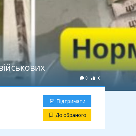
військових
0
0
Підтримати
До обраного