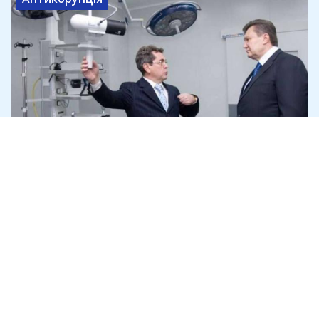
Ексміністр охорони здоров'я Ілля
Ємець під час війни купив
нерухомість у Греції
6 серпня
Антикорупція