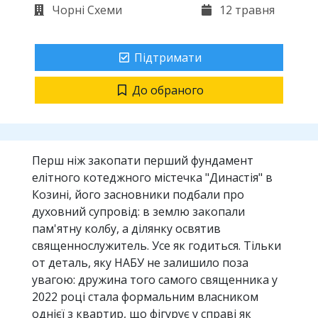
Чорні Схеми
12 травня
Підтримати
До обраного
Перш ніж закопати перший фундамент
елітного котеджного містечка "Династія" в
Козині, його засновники подбали про
духовний супровід: в землю закопали
пам'ятну колбу, а ділянку освятив
священнослужитель. Усе як годиться. Тільки
от деталь, яку НАБУ не залишило поза
увагою: дружина того самого священника у
2022 році стала формальним власником
однієї з квартир, що фігурує у справі як