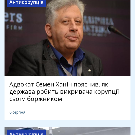
Антикорупція
Адвокат Семен Ханін пояснив, як
держава робить викривача корупції
своїм боржником
6 серпня
Антикорупція