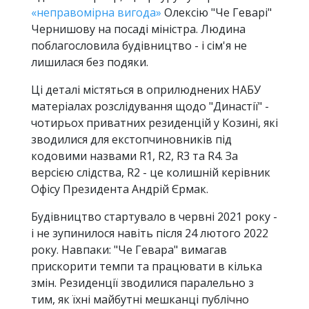
«неправомірна вигода»
Олексію "Че Геварі"
Чернишову на посаді міністра. Людина
поблагословила будівництво - і сім'я не
лишилася без подяки.
Ці деталі містяться в оприлюднених НАБУ
матеріалах розслідування щодо "Династії" -
чотирьох приватних резиденцій у Козині, які
зводилися для екстопчиновників під
кодовими назвами R1, R2, R3 та R4. За
версією слідства, R2 - це колишній керівник
Офісу Президента Андрій Єрмак.
Будівництво стартувало в червні 2021 року -
і не зупинилося навіть після 24 лютого 2022
року. Навпаки: "Че Гевара" вимагав
прискорити темпи та працювати в кілька
змін. Резиденції зводилися паралельно з
тим, як їхні майбутні мешканці публічно