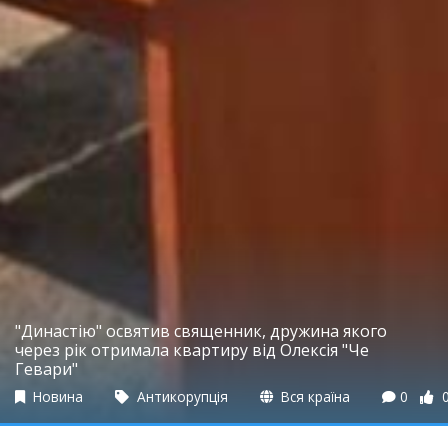
"Династію" освятив священник, дружина якого
через рік отримала квартиру від Олексія "Че
Гевари"
Новина
Антикорупція
Вся країна
0