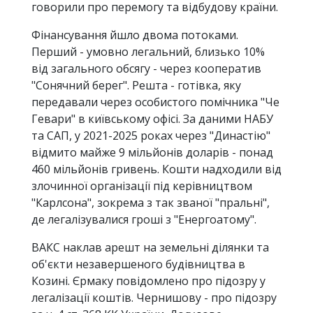
говорили про перемогу та відбудову країни.
Фінансування йшло двома потоками.
Перший - умовно легальний, близько 10%
від загального обсягу - через кооператив
"Сонячний берег". Решта - готівка, яку
передавали через особистого помічника "Че
Гевари" в київському офісі. За даними НАБУ
та САП, у 2021-2025 роках через "Династію"
відмито майже 9 мільйонів доларів - понад
460 мільйонів гривень. Кошти надходили від
злочинної організації під керівництвом
"Карлсона", зокрема з так званої "пральні",
де легалізувалися гроші з "Енергоатому".
ВАКС наклав арешт на земельні ділянки та
об'єкти незавершеного будівництва в
Козині. Єрмаку повідомлено про підозру у
легалізації коштів. Чернишову - про підозру